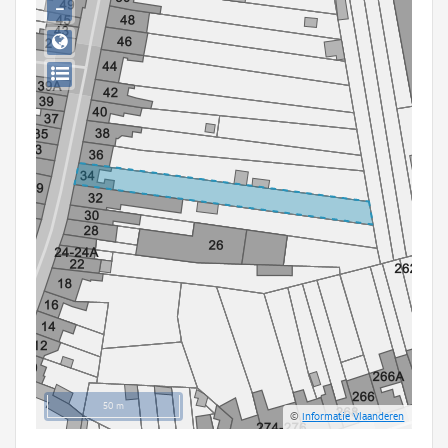
−
Persoon of collectief
Downloads
Hergebruik
Aanmelden
50 m
©
Informatie Vlaanderen