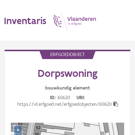
Inventaris
MENU
ERFGOEDOBJECT
Dorpswoning
Erfgoedobject
Aanduidingsobject
bouwkundig
element
ID
60620
URI
Waarneming
https://id.erfgoed.net/erfgoedobjecten/60620
Thema
Gebeurtenis
+