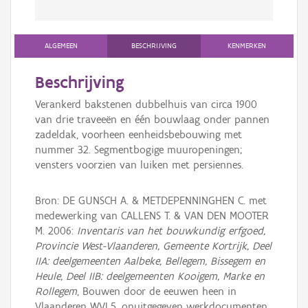
ALGEMEEN
BESCHRIJVING
KENMERKEN
Beschrijving
Verankerd bakstenen dubbelhuis van circa 1900
van drie traveeën en één bouwlaag onder pannen
zadeldak, voorheen eenheidsbebouwing met
nummer 32. Segmentbogige muuropeningen;
vensters voorzien van luiken met persiennes.
Bron: DE GUNSCH A. & METDEPENNINGHEN C. met
medewerking van CALLENS T. & VAN DEN MOOTER
M. 2006:
Inventaris van het bouwkundig erfgoed,
Provincie West-Vlaanderen, Gemeente Kortrijk, Deel
IIA: deelgemeenten Aalbeke, Bellegem, Bissegem en
Heule, Deel IIB: deelgemeenten Kooigem, Marke en
Rollegem
, Bouwen door de eeuwen heen in
Vlaanderen WVL5, onuitgegeven werkdocumenten.