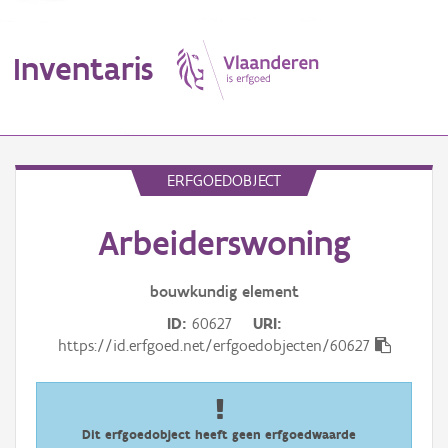
Inventaris
MENU
ERFGOEDOBJECT
Arbeiderswoning
Erfgoedobject
Aanduidingsobject
bouwkundig
element
ID
60627
URI
Waarneming
https://id.erfgoed.net/erfgoedobjecten/60627
Thema
Gebeurtenis
Dit erfgoedobject heeft geen erfgoedwaarde