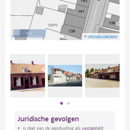
20 m
©
Informatie Vlaanderen
Beki
bee
bee
Juridische gevolgen
is deel van de aanduiding als
vastgesteld