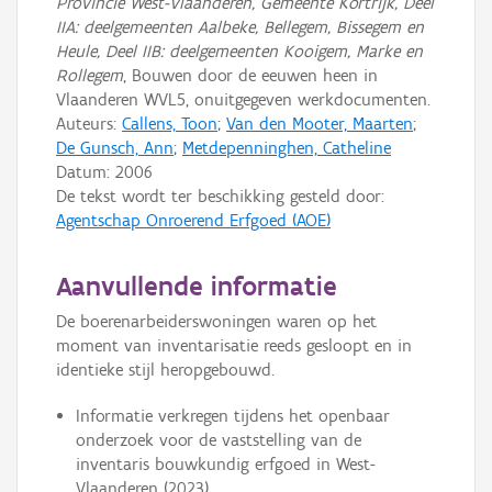
Provincie West-Vlaanderen, Gemeente Kortrijk, Deel
IIA: deelgemeenten Aalbeke, Bellegem, Bissegem en
Heule, Deel IIB: deelgemeenten Kooigem, Marke en
Rollegem
, Bouwen door de eeuwen heen in
Vlaanderen WVL5, onuitgegeven werkdocumenten.
Auteurs:
Callens, Toon
;
Van den Mooter, Maarten
;
De Gunsch, Ann
;
Metdepenninghen, Catheline
Datum:
2006
De tekst wordt ter beschikking gesteld door:
Agentschap Onroerend Erfgoed (AOE)
Aanvullende informatie
De boerenarbeiderswoningen waren op het
moment van inventarisatie reeds gesloopt en in
identieke stijl heropgebouwd.
Informatie verkregen tijdens het openbaar
onderzoek voor de vaststelling van de
inventaris bouwkundig erfgoed in West-
Vlaanderen (2023).