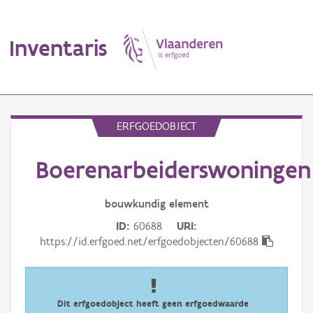
Inventaris
MENU
ERFGOEDOBJECT
Boerenarbeiderswoningen
Erfgoedobject
Aanduidingsobject
bouwkundig
element
ID
60688
URI
Waarneming
https://id.erfgoed.net/erfgoedobjecten/60688
Thema
Gebeurtenis
Dit erfgoedobject heeft geen erfgoedwaarde