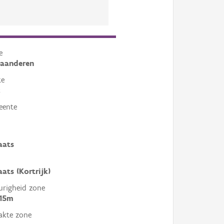
e
laanderen
te
k
eente
aats
aats (Kortrijk)
righeid zone
 15m
akte zone