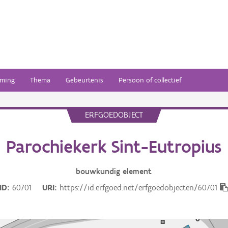
ming
Thema
Gebeurtenis
Persoon of collectief
ERFGOEDOBJECT
Parochiekerk Sint-Eutropius
bouwkundig
element
ID
60701
URI
https://id.erfgoed.net/erfgoedobjecten/60701