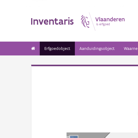
Inventaris
Erfgoedobject
Aanduidingsobject
Waarne