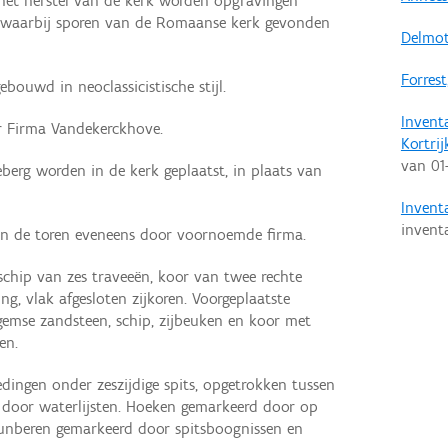
 het herstel van de kerk worden opgravingen
, waarbij sporen van de Romaanse kerk gevonden
Delmot
Forres
bouwd in neoclassicistische stijl.
Invent
or Firma Vandekerckhove.
Kortrij
van
01
eberg worden in de kerk geplaatst, in plaats van
Inventa
invent
van de toren eveneens door voornoemde firma.
 schip van zes traveeën, koor van twee rechte
ing, vlak afgesloten zijkoren. Voorgeplaatste
gemse zandsteen, schip, zijbeuken en koor met
en.
edingen onder zeszijdige spits, opgetrokken tussen
ng door waterlijsten. Hoeken gemarkeerd door op
teunberen gemarkeerd door spitsboognissen en