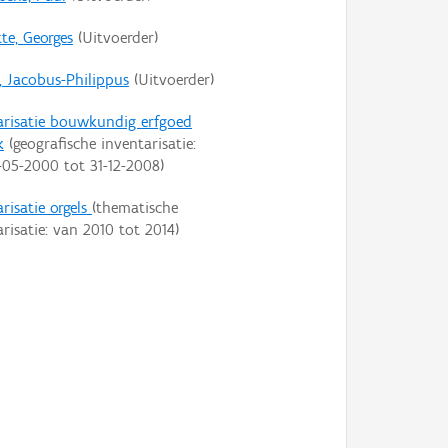
te, Georges
(Uitvoerder)
t, Jacobus-Philippus
(Uitvoerder)
arisatie bouwkundig erfgoed
k
(geografische inventarisatie:
-05-2000
tot
31-12-2008
)
risatie orgels
(thematische
arisatie: van
2010
tot
2014
)