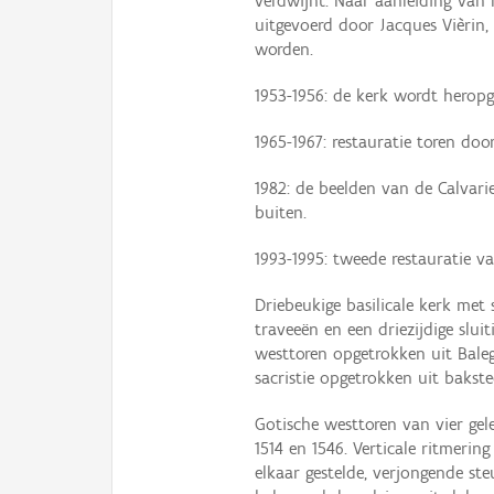
verdwijnt. Naar aanleiding van
uitgevoerd door Jacques Vièrin
worden.
1953-1956: de kerk wordt heropge
1965-1967: restauratie toren do
1982: de beelden van de Calvari
buiten.
1993-1995: tweede restauratie 
Driebeukige basilicale kerk met
traveeën en een driezijdige sluit
westtoren opgetrokken uit Bale
sacristie opgetrokken uit bakste
Gotische westtoren van vier gel
1514 en 1546. Verticale ritmeri
elkaar gestelde, verjongende s