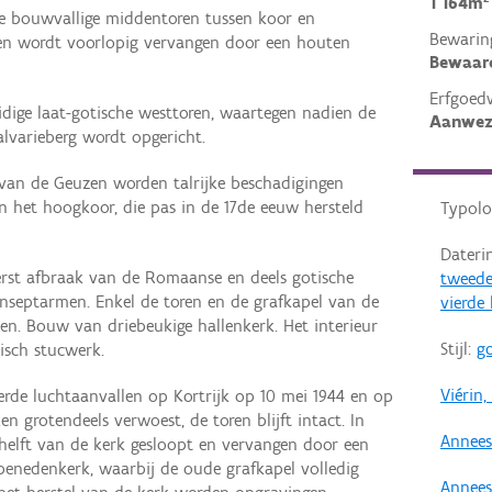
1 164m²
e bouwvallige middentoren tussen koor en
Bewarin
ren wordt voorlopig vervangen door een houten
Bewaar
Erfgoed
idige laat-gotische westtoren, waartegen nadien de
Aanwez
alvarieberg wordt opgericht.
n van de Geuzen worden talrijke beschadigingen
n het hoogkoor, die pas in de 17de eeuw hersteld
Typolo
Dateri
Eerst afbraak van de Romaanse en deels gotische
tweede
nseptarmen. Enkel de toren en de grafkapel van de
vierde
en. Bouw van driebeukige hallenkerk. Het interieur
Stijl:
go
tisch stucwerk.
Viérin,
eerde luchtaanvallen op Kortrijk op 10 mei 1944 en op
en grotendeels verwoest, de toren blijft intact. In
Annees
 helft van de kerk gesloopt en vervangen door een
benedenkerk, waarbij de oude grafkapel volledig
Annees