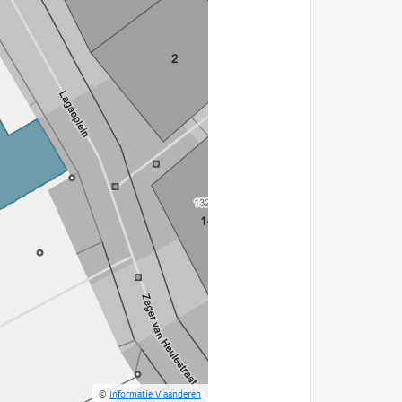
©
Informatie Vlaanderen