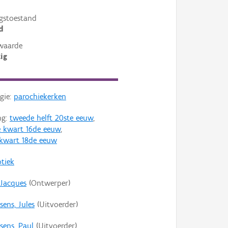
gstoestand
d
waarde
ig
gie:
parochiekerken
ng:
tweede helft 20ste eeuw
,
 kwart 16de eeuw
,
 kwart 18de eeuw
tiek
 Jacques
(Ontwerper)
sens, Jules
(Uitvoerder)
sens, Paul
(Uitvoerder)