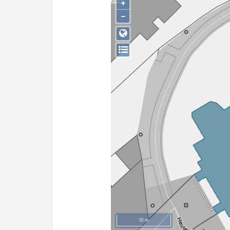
+
−
10 m