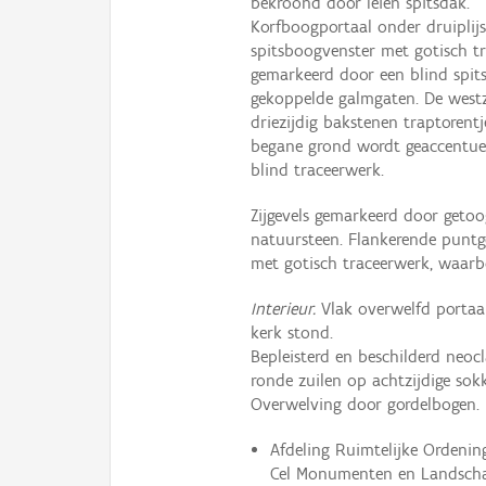
bekroond door leien spitsdak.
Korfboogportaal onder druiplij
spitsboogvenster met gotisch t
gemarkeerd door een blind spit
gekoppelde galmgaten. De westz
driezijdig bakstenen traptorentj
begane grond wordt geaccentue
blind traceerwerk.
Zijgevels gemarkeerd door getoo
natuursteen. Flankerende puntg
met gotisch traceerwerk, waarb
Interieur.
Vlak overwelfd portaal
kerk stond.
Bepleisterd en beschilderd neocl
ronde zuilen op achtzijdige so
Overwelving door gordelbogen.
Afdeling Ruimtelijke Ordeni
Cel Monumenten en Landschap