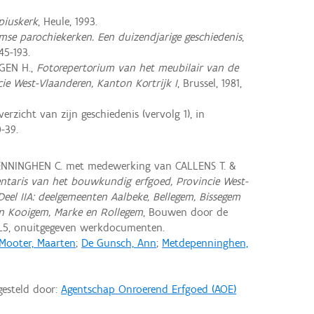
piuskerk
, Heule, 1993.
se parochiekerken. Een duizendjarige geschiedenis
,
145-193.
GEN H.,
Fotorepertorium van het meubilair van de
ie West-Vlaanderen, Kanton Kortrijk I
, Brussel, 1981,
rzicht van zijn geschiedenis (vervolg 1), in
0-39.
NNINGHEN C. met medewerking van CALLENS T. &
entaris van het bouwkundig erfgoed, Provincie West-
Deel IIA: deelgemeenten Aalbeke, Bellegem, Bissegem
ten Kooigem, Marke en Rollegem
, Bouwen door de
L5, onuitgegeven werkdocumenten.
Mooter, Maarten
;
De Gunsch, Ann
;
Metdepenninghen,
gesteld door:
Agentschap Onroerend Erfgoed (AOE)