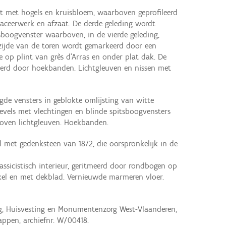
st met hogels en kruisbloem, waarboven geprofileerd
raceerwerk en afzaat. De derde geleding wordt
sboogvenster waarboven, in de vierde geleding,
ijde van de toren wordt gemarkeerd door een
e op plint van grès d'Arras en onder plat dak. De
erd door hoekbanden. Lichtgleuven en nissen met
gde vensters in geblokte omlijsting van witte
evels met vlechtingen en blinde spitsboogvensters
oven lichtgleuven. Hoekbanden.
 met gedenksteen van 1872, die oorspronkelijk in de
assicistisch interieur, geritmeerd door rondbogen op
kkel en met dekblad. Vernieuwde marmeren vloer.
ng, Huisvesting en Monumentenzorg West-Vlaanderen,
pen, archiefnr. W/00418.