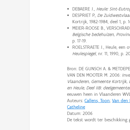
DEBAERE J.,
Heule: Sint-Eutro
DESPRIET P.,
De Zuidwestvlaam
Kortrijk, 1982-1984, deel 1, p. 
MEIER-ROOSE B., VERSCHRAE
Belgische bedehuizen, Provinc
p. 17-19.
ROELSTRAETE J., Heule, een ove
Heulespiegel
, nr. 11, 1990, p. 2
Bron: DE GUNSCH A. & METDEPE
VAN DEN MOOTER M. 2006:
Inv
Vlaanderen, Gemeente Kortrijk, 
en Heule, Deel IIB: deelgemeen
eeuwen heen in Vlaanderen WV
Auteurs:
Callens, Toon
;
Van den 
Catheline
Datum:
2006
De tekst wordt ter beschikking 