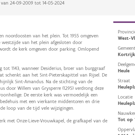
van
24-09-2009
tot
14-05-2024
Provinci
ten noordoosten van het plein. Tot 1955 omgeven
West-V
 westzijde van het plein afgesloten door
Gemeen
 wordt de kerk omgeven door parking. Omlopend
Kortrij
Deelgem
 tot 1143, wanneer Desiderius, broer van burggraaf
Heule
t schenkt aan het Sint-Pieterskapittel van Rijsel. De
Straat
ijnlijk Sint-Amandus. Na de stichting van de
Heulepl
ius door Willem van Grysperre (1295) verdrong deze
roonheilige. De eerste kerk was vermoedelijk een
Locatie
l bedehuis met een vierkante middentoren en drie
Heulepl
de loop van de tijd vele wijzigingen.
Nauwkeu
Tot op
kerk met Onze-Lieve-Vrouwkapel, de grafkapel van de
Oppervl