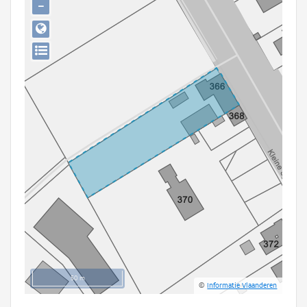
−
Persoon of collectief
Downloads
Hergebruik
Aanmelden
50 m
©
Informatie Vlaanderen