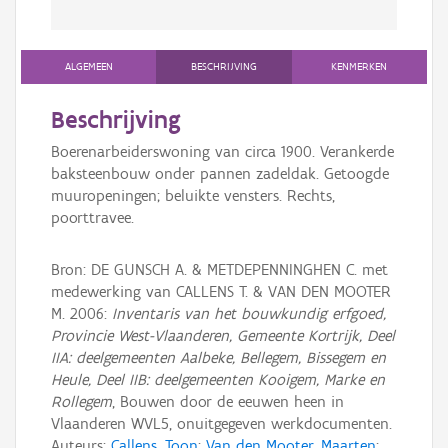
ALGEMEEN
BESCHRIJVING
KENMERKEN
Beschrijving
Boerenarbeiderswoning van circa 1900. Verankerde
baksteenbouw onder pannen zadeldak. Getoogde
muuropeningen; beluikte vensters. Rechts,
poorttravee.
Bron: DE GUNSCH A. & METDEPENNINGHEN C. met
medewerking van CALLENS T. & VAN DEN MOOTER
M. 2006:
Inventaris van het bouwkundig erfgoed,
Provincie West-Vlaanderen, Gemeente Kortrijk, Deel
IIA: deelgemeenten Aalbeke, Bellegem, Bissegem en
Heule, Deel IIB: deelgemeenten Kooigem, Marke en
Rollegem
, Bouwen door de eeuwen heen in
Vlaanderen WVL5, onuitgegeven werkdocumenten.
Auteurs:
Callens, Toon
;
Van den Mooter, Maarten
;