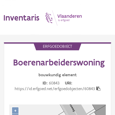
Inventaris
MENU
ERFGOEDOBJECT
Boerenarbeiderswoning
Erfgoedobject
Aanduidingsobject
bouwkundig
element
ID
60843
URI
Waarneming
https://id.erfgoed.net/erfgoedobjecten/60843
Thema
Gebeurtenis
+