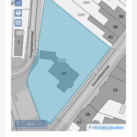
−
Persoon of collectief
Downloads
Hergebruik
Aanmelden
20 m
©
Informatie Vlaanderen