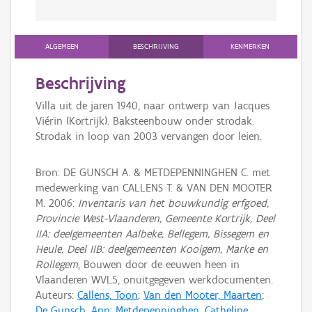
ALGEMEEN
BESCHRIJVING
KENMERKEN
Beschrijving
Villa uit de jaren 1940, naar ontwerp van Jacques
Viérin (Kortrijk). Baksteenbouw onder strodak.
Strodak in loop van 2003 vervangen door leien.
Bron: DE GUNSCH A. & METDEPENNINGHEN C. met
medewerking van CALLENS T. & VAN DEN MOOTER
M. 2006:
Inventaris van het bouwkundig erfgoed,
Provincie West-Vlaanderen, Gemeente Kortrijk, Deel
IIA: deelgemeenten Aalbeke, Bellegem, Bissegem en
Heule, Deel IIB: deelgemeenten Kooigem, Marke en
Rollegem
, Bouwen door de eeuwen heen in
Vlaanderen WVL5, onuitgegeven werkdocumenten.
Auteurs:
Callens, Toon
;
Van den Mooter, Maarten
;
De Gunsch, Ann
;
Metdepenninghen, Catheline