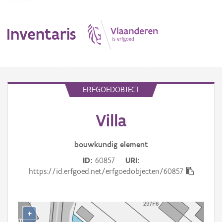
Inventaris
MENU
ERFGOEDOBJECT
Villa
Erfgoedobject
Aanduidingsobject
bouwkundig
element
ID
60857
URI
Waarneming
https://id.erfgoed.net/erfgoedobjecten/60857
Thema
Gebeurtenis
+