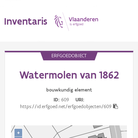
Inventaris
MENU
ERFGOEDOBJECT
Watermolen van 1862
Erfgoedobject
Aanduidingsobject
bouwkundig
element
ID
609
URI
Waarneming
https://id.erfgoed.net/erfgoedobjecten/609
Thema
Gebeurtenis
+