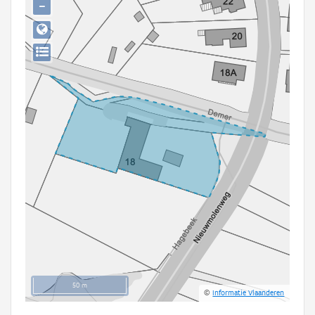
−
Persoon of collectief
Downloads
Hergebruik
Aanmelden
50 m
©
Informatie Vlaanderen