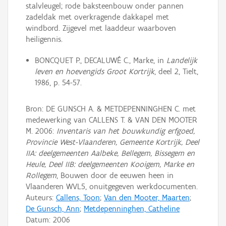
stalvleugel; rode baksteenbouw onder pannen
zadeldak met overkragende dakkapel met
windbord. Zijgevel met laaddeur waarboven
heiligennis.
BONCQUET P., DECALUWÉ C., Marke, in
Landelijk
leven en hoevengids Groot Kortrijk
, deel 2, Tielt,
1986, p. 54-57.
Bron: DE GUNSCH A. & METDEPENNINGHEN C. met
medewerking van CALLENS T. & VAN DEN MOOTER
M. 2006:
Inventaris van het bouwkundig erfgoed,
Provincie West-Vlaanderen, Gemeente Kortrijk, Deel
IIA: deelgemeenten Aalbeke, Bellegem, Bissegem en
Heule, Deel IIB: deelgemeenten Kooigem, Marke en
Rollegem
, Bouwen door de eeuwen heen in
Vlaanderen WVL5, onuitgegeven werkdocumenten.
Auteurs:
Callens, Toon
;
Van den Mooter, Maarten
;
De Gunsch, Ann
;
Metdepenninghen, Catheline
Datum:
2006