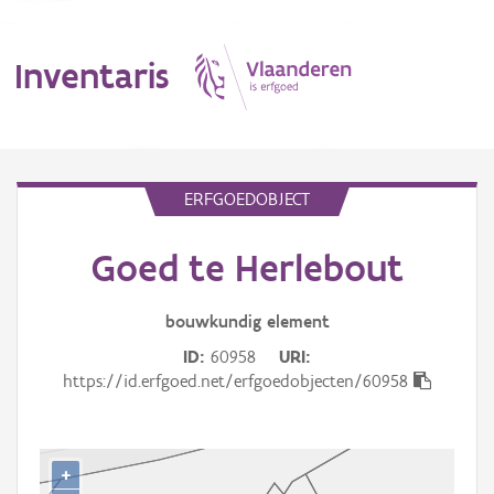
Inventaris
MENU
ERFGOEDOBJECT
Goed te Herlebout
Erfgoedobject
Aanduidingsobject
bouwkundig
element
ID
60958
URI
Waarneming
https://id.erfgoed.net/erfgoedobjecten/60958
Thema
Gebeurtenis
+