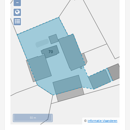
−
Persoon of collectief
Downloads
Hergebruik
Aanmelden
50 m
©
Informatie Vlaanderen