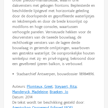
onder pseudo-mansardedak, waarin drie
dakvensters met gebogen frontons. Bepleisterde en
beschilderde lijstgevel met horizontale geleding
door de doorlopende en geprofileerde waterlijstjes
en lekdrempels en door de brede kroonlijst op
modillons en hoge consoles, waartussen
verhoogde panelen. Vernieuwde hekken voor de
deurvensters van de tweede bouwlaag, de
rechthoekige vensters van de lagere derde
bouwlaag in geriemde omlijstingen, waarboven
een gestrekte waterlijst. De oorspronkelijke houten
winkelpui met zij- en privé-ingang, bekroond door
een gevelbreed ijzeren balkon, is verbouwd.
Stadsarchief Antwerpen, bouwdossier 1898#896.
Auteurs:
Plomteux, Greet
;
Steyaert, Rita
;
Manderyck, Madeleine
;
Braeken, Jo
Datum:
2014
De tekst wordt ter beschikking gesteld door:
Agentschap Onroerend Erfgoed (AOE)