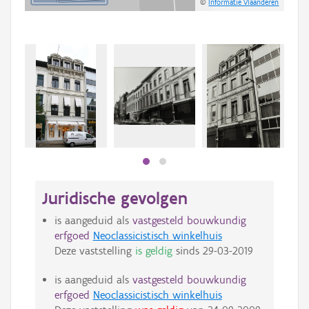
©
Informatie Vlaanderen
Beki
bee
bee
Juridische gevolgen
is aangeduid als
vastgesteld bouwkundig
erfgoed
Neoclassicistisch winkelhuis
Deze vaststelling
is geldig
sinds
29-03-2019
is aangeduid als
vastgesteld bouwkundig
erfgoed
Neoclassicistisch winkelhuis