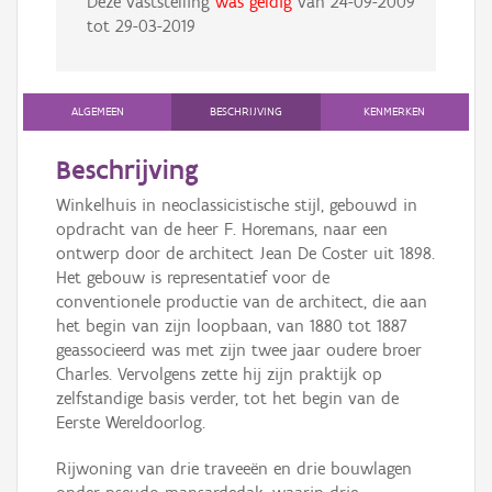
Deze vaststelling
was geldig
van
24-09-2009
tot
29-03-2019
ALGEMEEN
BESCHRIJVING
KENMERKEN
Beschrijving
Winkelhuis in neoclassicistische stijl, gebouwd in
opdracht van de heer F. Horemans, naar een
ontwerp door de architect Jean De Coster uit 1898.
Het gebouw is representatief voor de
conventionele productie van de architect, die aan
het begin van zijn loopbaan, van 1880 tot 1887
geassocieerd was met zijn twee jaar oudere broer
Charles. Vervolgens zette hij zijn praktijk op
zelfstandige basis verder, tot het begin van de
Eerste Wereldoorlog.
Rijwoning van drie traveeën en drie bouwlagen