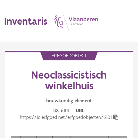
Inventaris
MENU
ERFGOEDOBJECT
Neoclassicistisch
Erfgoedobject
winkelhuis
Aanduidingsobject
bouwkundig
element
Waarneming
ID
6101
URI
Thema
https://id.erfgoed.net/erfgoedobjecten/6101
Gebeurtenis