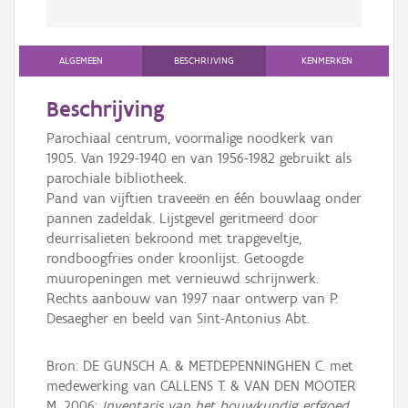
ALGEMEEN
BESCHRIJVING
KENMERKEN
Beschrijving
Parochiaal centrum, voormalige noodkerk van
1905. Van 1929-1940 en van 1956-1982 gebruikt als
parochiale bibliotheek.
Pand van vijftien traveeën en één bouwlaag onder
pannen zadeldak. Lijstgevel geritmeerd door
deurrisalieten bekroond met trapgeveltje,
rondboogfries onder kroonlijst. Getoogde
muuropeningen met vernieuwd schrijnwerk.
Rechts aanbouw van 1997 naar ontwerp van P.
Desaegher en beeld van Sint-Antonius Abt.
Bron: DE GUNSCH A. & METDEPENNINGHEN C. met
medewerking van CALLENS T. & VAN DEN MOOTER
M. 2006:
Inventaris van het bouwkundig erfgoed,