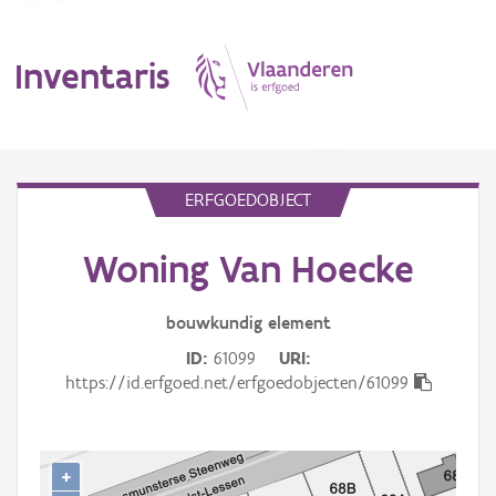
Inventaris
MENU
ERFGOEDOBJECT
Woning Van Hoecke
Erfgoedobject
Aanduidingsobject
bouwkundig
element
ID
61099
URI
Waarneming
https://id.erfgoed.net/erfgoedobjecten/61099
Thema
Gebeurtenis
+