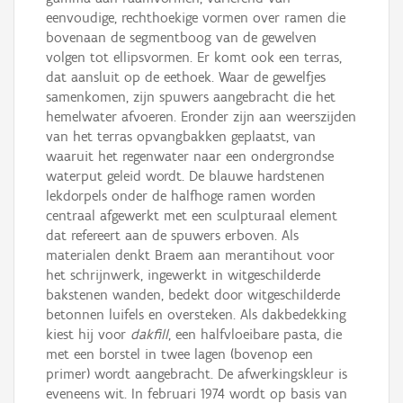
eenvoudige, rechthoekige vormen over ramen die
bovenaan de segmentboog van de gewelven
volgen tot ellipsvormen. Er komt ook een terras,
dat aansluit op de eethoek. Waar de gewelfjes
samenkomen, zijn spuwers aangebracht die het
hemelwater afvoeren. Eronder zijn aan weerszijden
van het terras opvangbakken geplaatst, van
waaruit het regenwater naar een ondergrondse
waterput geleid wordt. De blauwe hardstenen
lekdorpels onder de halfhoge ramen worden
centraal afgewerkt met een sculpturaal element
dat refereert aan de spuwers erboven. Als
materialen denkt Braem aan merantihout voor
het schrijnwerk, ingewerkt in witgeschilderde
bakstenen wanden, bedekt door witgeschilderde
betonnen luifels en oversteken. Als dakbedekking
kiest hij voor
dakfill
, een halfvloeibare pasta, die
met een borstel in twee lagen (bovenop een
primer) wordt aangebracht. De afwerkingskleur is
eveneens wit. In februari 1974 wordt op basis van