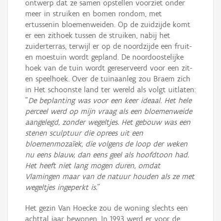
ontwerp dat ze samen opstellen voorziet onder
meer in struiken en bomen rondom, met
ertussenin bloemenweiden. Op de zuidzijde komt
er een zithoek tussen de struiken, nabij het
zuiderterras, terwijl er op de noordzijde een fruit-
en moestuin wordt gepland. De noordoostelijke
hoek van de tuin wordt gereserveerd voor een zit-
en speelhoek. Over de tuinaanleg zou Braem zich
in Het schoonste land ter wereld als volgt uitlaten:
"
De beplanting was voor een keer ideaal. Het hele
perceel werd op mijn vraag als een bloemenweide
aangelegd, zonder wegeltjes. Het gebouw was een
stenen sculptuur die oprees uit een
bloemenmozaïek, die volgens de loop der weken
nu eens blauw, dan eens geel als hoofdtoon had.
Het heeft niet lang mogen duren, omdat
Vlamingen maar van de natuur houden als ze met
wegeltjes ingeperkt is.
"
Het gezin Van Hoecke zou de woning slechts een
achttal jaar bewonen. In 1993 werd er voor de