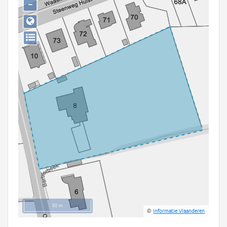
−
Persoon of collectief
Downloads
Hergebruik
Aanmelden
50 m
©
Informatie Vlaanderen