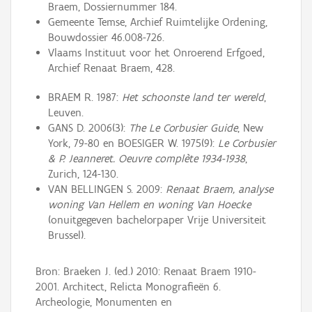
Braem, Dossiernummer 184.
Gemeente Temse, Archief Ruimtelijke Ordening,
Bouwdossier 46.008-726.
Vlaams Instituut voor het Onroerend Erfgoed,
Archief Renaat Braem, 428.
BRAEM R. 1987:
Het schoonste land ter wereld
,
Leuven.
GANS D. 2006(3):
The Le Corbusier Guide
, New
York, 79-80 en BOESIGER W. 1975(9):
Le Corbusier
& P. Jeanneret. Oeuvre complète 1934-1938
,
Zurich, 124-130.
VAN BELLINGEN S. 2009:
Renaat Braem, analyse
woning Van Hellem en woning Van Hoecke
(onuitgegeven bachelorpaper Vrije Universiteit
Brussel).
Bron: Braeken J. (ed.) 2010: Renaat Braem 1910-
2001. Architect, Relicta Monografieën 6.
Archeologie, Monumenten en