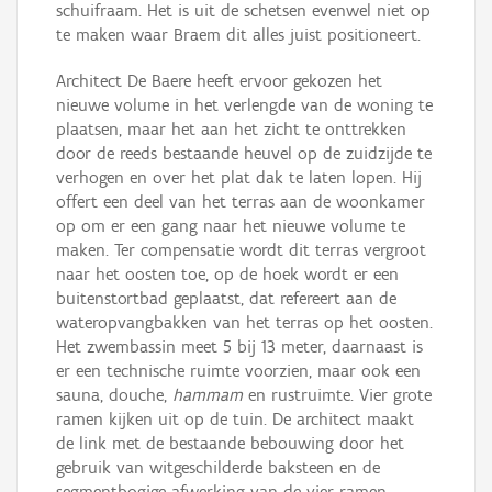
schuifraam. Het is uit de schetsen evenwel niet op
te maken waar Braem dit alles juist positioneert.
Architect De Baere heeft ervoor gekozen het
nieuwe volume in het verlengde van de woning te
plaatsen, maar het aan het zicht te onttrekken
door de reeds bestaande heuvel op de zuidzijde te
verhogen en over het plat dak te laten lopen. Hij
offert een deel van het terras aan de woonkamer
op om er een gang naar het nieuwe volume te
maken. Ter compensatie wordt dit terras vergroot
naar het oosten toe, op de hoek wordt er een
buitenstortbad geplaatst, dat refereert aan de
wateropvangbakken van het terras op het oosten.
Het zwembassin meet 5 bij 13 meter, daarnaast is
er een technische ruimte voorzien, maar ook een
sauna, douche,
hammam
en rustruimte. Vier grote
ramen kijken uit op de tuin. De architect maakt
de link met de bestaande bebouwing door het
gebruik van witgeschilderde baksteen en de
segmentbogige afwerking van de vier ramen.