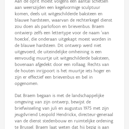
Aan de oprit moest volgens een aantal schetsen
aan weerszijden een kegelvormige sculptuur
komen, deels uit witgeschilderde baksteen en
blauwe hardsteen, waarvan de rechterkegel dienst
zou doen als parlofoon en brievenbus. Braem
ontwierp zelfs een lettertype voor de naam 'van
hoecke', die onderaan uitgekapt moest worden in
de blauwe hardsteen. Dit ontwerp werd niet
uitgevoerd, de uiteindelijke omheining is een
eenvoudig muurtje uit witgeschilderde baksteen,
bovenaan afgedekt door een rollaag. Rechts van
de houten inrijpoort is het muurtje iets hoger en
zijn er effectief een brievenbus en bel in
opgenomen.
Dat Braem begaan is met de landschappelijke
omgeving van zijn ontwerp, bewijst de
briefwisseling van juli en augustus 1975 met zijn
jeugdvriend Leopold Hendrickx, directeur-generaal
van de dienst stedenbouw en ruimtelijke ordening
te Brussel. Braem laat weten dat hij bezig is aan