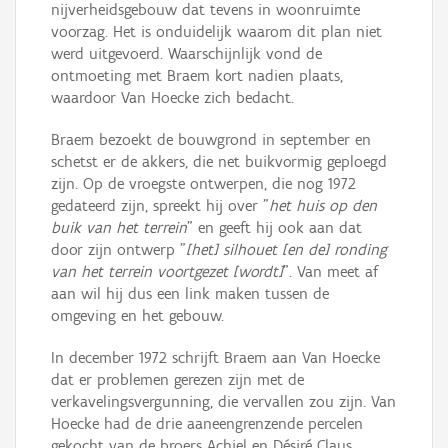
nijverheidsgebouw dat tevens in woonruimte
voorzag. Het is onduidelijk waarom dit plan niet
werd uitgevoerd. Waarschijnlijk vond de
ontmoeting met Braem kort nadien plaats,
waardoor Van Hoecke zich bedacht.
Braem bezoekt de bouwgrond in september en
schetst er de akkers, die net buikvormig geploegd
zijn. Op de vroegste ontwerpen, die nog 1972
gedateerd zijn, spreekt hij over "
het huis op den
buik van het terrein
" en geeft hij ook aan dat
door zijn ontwerp "
[het] silhouet [en de] ronding
van het terrein voortgezet [wordt]
". Van meet af
aan wil hij dus een link maken tussen de
omgeving en het gebouw.
In december 1972 schrijft Braem aan Van Hoecke
dat er problemen gerezen zijn met de
verkavelingsvergunning, die vervallen zou zijn. Van
Hoecke had de drie aaneengrenzende percelen
gekocht van de broers Achiel en Désiré Claus,