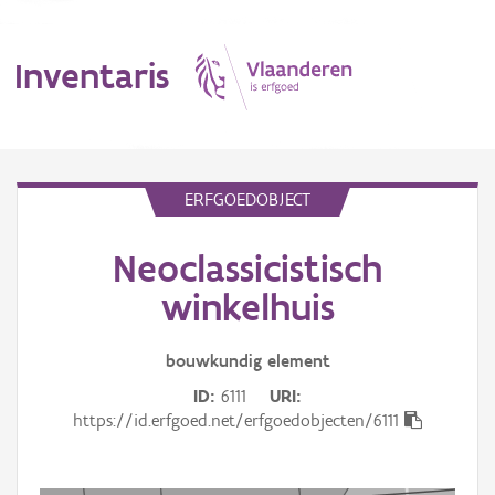
Inventaris
MENU
ERFGOEDOBJECT
Neoclassicistisch
Erfgoedobject
winkelhuis
Aanduidingsobject
bouwkundig
element
Waarneming
ID
6111
URI
Thema
https://id.erfgoed.net/erfgoedobjecten/6111
Gebeurtenis