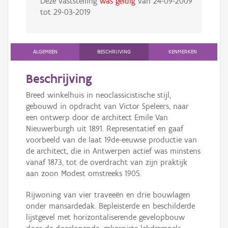
Deze vaststelling
was geldig
van
24-09-2009
tot
29-03-2019
ALGEMEEN
BESCHRIJVING
KENMERKEN
Beschrijving
Breed winkelhuis in neoclassicistische stijl,
gebouwd in opdracht van Victor Speleers, naar
een ontwerp door de architect Emile Van
Nieuwerburgh uit 1891. Representatief en gaaf
voorbeeld van de laat 19de-eeuwse productie van
de architect, die in Antwerpen actief was minstens
vanaf 1873, tot de overdracht van zijn praktijk
aan zoon Modest omstreeks 1905.
Rijwoning van vier traveeën en drie bouwlagen
onder mansardedak. Bepleisterde en beschilderde
lijstgevel met horizontaliserende gevelopbouw