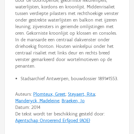
door de doorlopende, gekorniste lekdrempels,
waterlijsten, kordons en kroonlijst. Middenrisaliet
tussen verdiepte pilasters met rechthoekige venster
onder gestrekte waterlijsten en balkon met ijzeren
leuning; zijvensters in geriemde omlijstingen met
oren. Gekorniste kroonlijst op klossen en consoles.
In de mansarde een centraal dakvenster onder
driehoekig fronton. Houten winkelpui onder het
centraal risaliet met links deur en rechts breed
venster gemarkeerd door wortelmotieven op de
penanten.
Stadsarchief Antwerpen, bouwdossier 1891#1553.
Auteurs:
Plomteux, Greet
;
Steyaert, Rita
;
Manderyck, Madeleine
;
Braeken, Jo
Datum:
2014
De tekst wordt ter beschikking gesteld door:
Agentschap Onroerend Erfgoed (AOE)