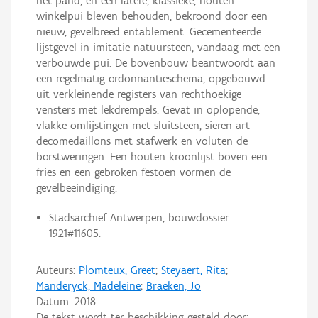
het pand, en een latere, klassieke, houten
winkelpui bleven behouden, bekroond door een
nieuw, gevelbreed entablement. Gecementeerde
lijstgevel in imitatie-natuursteen, vandaag met een
verbouwde pui. De bovenbouw beantwoordt aan
een regelmatig ordonnantieschema, opgebouwd
uit verkleinende registers van rechthoekige
vensters met lekdrempels. Gevat in oplopende,
vlakke omlijstingen met sluitsteen, sieren art-
decomedaillons met stafwerk en voluten de
borstweringen. Een houten kroonlijst boven een
fries en een gebroken festoen vormen de
gevelbeëindiging.
Stadsarchief Antwerpen, bouwdossier
1921#11605.
Auteurs:
Plomteux, Greet
;
Steyaert, Rita
;
Manderyck, Madeleine
;
Braeken, Jo
Datum:
2018
De tekst wordt ter beschikking gesteld door: