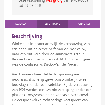
Deze vaststelling
was geldig
van
24-09-2009
tot
29-03-2019
ALGEMEEN
BESCHRIJVING
KENMERKEN
Beschrijving
Winkelhuis in beaux-artsstijl, de verbouwing van
een pand uit de eerste helft van de 19de eeuw,
naar een ontwerp door de aannemers Arthur
Bernaerts en Jules Somers uit 1921. Opdrachtgever
was de confiseur A. Dirckx-Van der Veken.
Vier traveeën breed telde de rijwoning met
neoclassicistische lijstgevel oorspronkelijk twee
bouwlagen onder een zadeldak. Bij de verbouwing
van 1921 werden een tweede verdieping onder een
plat dak toegevoegd en de voorgevel vernieuwd.
De oorspronkelijke rechthoekige koetspoort van