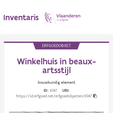
Inventaris
MENU
ERFGOEDOBJECT
Winkelhuis in beaux-
Erfgoedobject
artsstijl
Aanduidingsobject
bouwkundig
element
Waarneming
ID
6147
URI
Thema
https://id.erfgoed.net/erfgoedobjecten/6147
Gebeurtenis