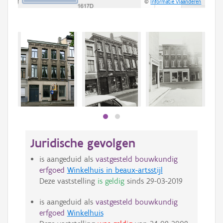
©
Informatie Vlaanderen
Beki
bee
bee
Juridische gevolgen
is aangeduid als
vastgesteld bouwkundig
erfgoed
Winkelhuis in beaux-artsstijl
Deze vaststelling
is geldig
sinds
29-03-2019
is aangeduid als
vastgesteld bouwkundig
erfgoed
Winkelhuis