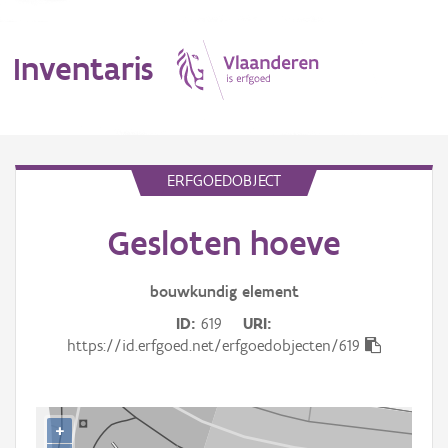
Inventaris
MENU
ERFGOEDOBJECT
Gesloten hoeve
Erfgoedobject
Aanduidingsobject
bouwkundig
element
ID
619
URI
Waarneming
https://id.erfgoed.net/erfgoedobjecten/619
Thema
Gebeurtenis
+