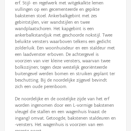
erf. Stijl- en regelwerk met witgekalkte lemen
vullingen op een gecementeerde en gepikte
bakstenen stoel. Ankerbalkgebint met zes
gebintstijlen, vier wandstijlen en twee
wandplaatschoren. Het kapgebint is een
ankerbalkstandjuk met geschoorde nokstijl. Twee
beluikte vensters waarboven telkens een gedicht
zolderluik. Een woonhuisdeur en een staldeur met
een laadvenster erboven. De achtergevel is
voorzien van vier kleine vensters, waarvan twee
bolkozijnen; tegen deze westelijk georiënteerde
buitengevel werden bomen en struiken geplant ter
beschutting. Bij de noordelijke zijgevel bevindt
zich een oude perenboom.
De noordelijke en de oostelijke zijde van het erf
worden ingenomen door een L-vormige bakstenen
vleugel die stallen en een wagenhuis (naast de
ingang) omvat. Getoogde, bakstenen staldeuren en
-vensters. Het wagenhuis is voorzien van een
recente poort.