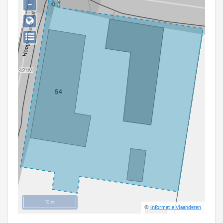
−
Persoon of collectief
Downloads
Hergebruik
Aanmelden
10 m
©
Informatie Vlaanderen