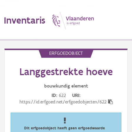
Inventaris
MENU
ERFGOEDOBJECT
Langgestrekte hoeve
Erfgoedobject
Aanduidingsobject
bouwkundig
element
ID
622
URI
Waarneming
https://id.erfgoed.net/erfgoedobjecten/622
Thema
Gebeurtenis
Dit erfgoedobject heeft geen erfgoedwaarde