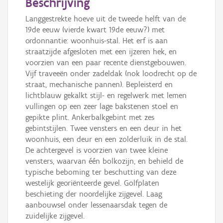
Beschrijving
Langgestrekte hoeve uit de tweede helft van de
19de eeuw (vierde kwart 19de eeuw?) met
ordonnantie: woonhuis-stal. Het erf is aan
straatzijde afgesloten met een ijzeren hek, en
voorzien van een paar recente dienstgebouwen.
Vijf traveeën onder zadeldak (nok loodrecht op de
straat, mechanische pannen). Bepleisterd en
lichtblauw gekalkt stijl- en regelwerk met lemen
vullingen op een zeer lage bakstenen stoel en
gepikte plint. Ankerbalkgebint met zes
gebintstijlen. Twee vensters en een deur in het
woonhuis, een deur en een zolderluik in de stal.
De achtergevel is voorzien van twee kleine
vensters, waarvan één bolkozijn, en behield de
typische beboming ter beschutting van deze
westelijk georiënteerde gevel. Golfplaten
beschieting der noordelijke zijgevel. Laag
aanbouwsel onder lessenaarsdak tegen de
zuidelijke zijgevel.