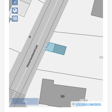
−
Persoon of collectief
Downloads
Hergebruik
Aanmelden
10 m
©
Informatie Vlaanderen