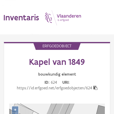
Inventaris
MENU
ERFGOEDOBJECT
Kapel van 1849
Erfgoedobject
Aanduidingsobject
bouwkundig
element
ID
624
URI
Waarneming
https://id.erfgoed.net/erfgoedobjecten/624
Thema
Gebeurtenis
+