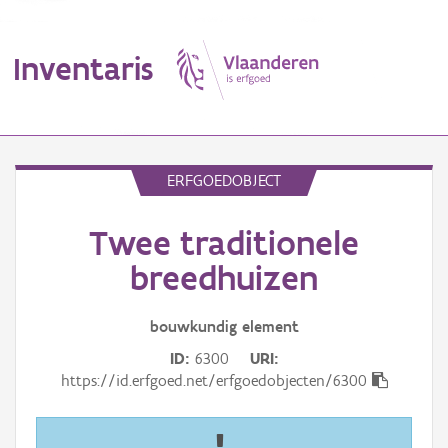
Inventaris
MENU
ERFGOEDOBJECT
Twee traditionele
Erfgoedobject
breedhuizen
Aanduidingsobject
bouwkundig
element
Waarneming
ID
6300
URI
Thema
https://id.erfgoed.net/erfgoedobjecten/6300
Gebeurtenis