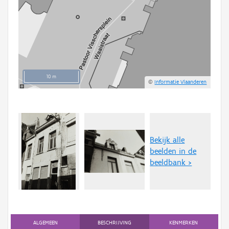
10 m
©
Informatie Vlaanderen
Bekijk alle
beelden in de
beeldbank >
ALGEMEEN
BESCHRIJVING
KENMERKEN