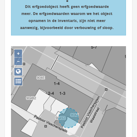
Persoon of collectief
Dit erfgoedobject heeft geen erfgoedwaarde
meer. De erfgoedwaarden waarom we het object
Downloads
opnamen in de inventaris, zijn niet meer
aanwezig, bijvoorbeeld door verbouwing of sloop.
Hergebruik
Aanmelden
+
−