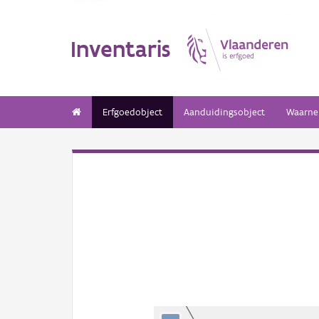
Inventaris
Erfgoedobject
Aanduidingsobject
Waarne