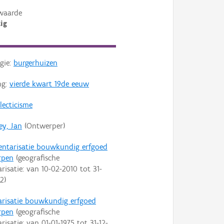
waarde
ig
gie:
burgerhuizen
ng:
vierde kwart 19de eeuw
lecticisme
ey, Jan
(Ontwerper)
entarisatie bouwkundig erfgoed
rpen
(geografische
arisatie: van
10-02-2010
tot
31-
22
)
arisatie bouwkundig erfgoed
rpen
(geografische
arisatie: van
01-01-1975
tot
31-12-