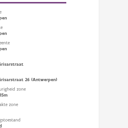
e
pen
te
pen
eente
pen
Grisarstraat
Grisarstraat 26 (Antwerpen)
righeid zone
 15m
akte zone
gstoestand
d