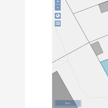
+
−
10 m