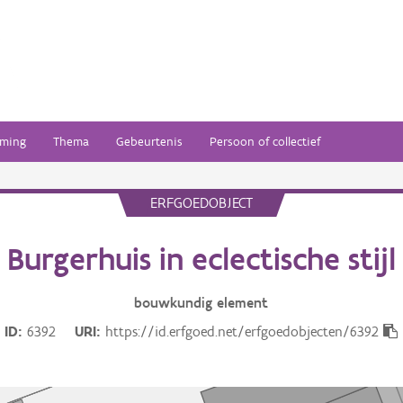
ming
Thema
Gebeurtenis
Persoon of collectief
ERFGOEDOBJECT
Burgerhuis in eclectische stijl
bouwkundig
element
ID
6392
URI
https://id.erfgoed.net/erfgoedobjecten/6392