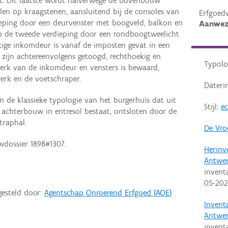
iet. Dit laatste wordt halverwege de bovenbouw
len op kraagstenen, aansluitend bij de consoles van
Erfgoed
dieping door een deurvenster met boogveld, balkon en
Aanwez
p de tweede verdieping door een rondboogtweelicht
kige inkomdeur is vanaf de imposten gevat in een
s zijn achtereenvolgens getoogd, rechthoekig en
Typolo
erk van de inkomdeur en vensters is bewaard,
werk en de voetschraper.
Dateri
 de klassieke typologie van het burgerhuis dat uit
Stijl:
ec
achterbouw in entresol bestaat, ontsloten door de
traphal.
De Vro
wdossier 1898#1307.
Herinv
Antwe
invent
05-20
gesteld door:
Agentschap Onroerend Erfgoed (AOE)
Invent
Antwe
invent