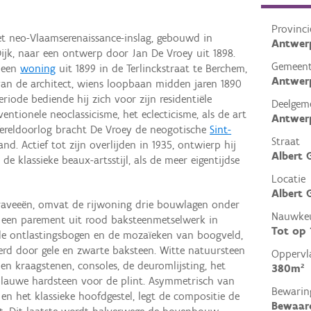
Provinci
 met neo-Vlaamserenaissance-inslag, gebouwd in
Antwer
ijk, naar een ontwerp door Jan De Vroey uit 1898.
Gemeen
 een
woning
uit 1899 in de Terlinckstraat te Berchem,
Antwer
van de architect, wiens loopbaan midden jaren 1890
riode bediende hij zich voor zijn residentiële
Deelgem
ntionele neoclassicisme, het eclecticisme, als de art
Antwer
ereldoorlog bracht De Vroey de neogotische
Sint-
Straat
nd. Actief tot zijn overlijden in 1935, ontwierp hij
Albert 
de klassieke beaux-artsstijl, als de meer eigentijdse
Locatie
Albert 
traveeën, omvat de rijwoning drie bouwlagen onder
Nauwkeu
ft een parement uit rood baksteenmetselwerk in
Tot op
de ontlastingsbogen en de mozaïeken van boogveld,
erd door gele en zwarte baksteen. Witte natuursteen
Oppervl
- en kraagstenen, consoles, de deuromlijsting, het
380m²
blauwe hardsteen voor de plint. Asymmetrisch van
Bewarin
 en het klassieke hoofdgestel, legt de compositie de
Bewaar