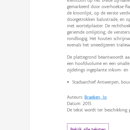
klemtoon op het brede zijrisal
gemarkeerd door overhoekse fia
de kroonlijst, op de eerste ver
doorgetrokken balustrade, en o
met wortelpilaster. De rechthoe
geriemde omlijsting; de venster
rondbogig. Het houten schrijnw
evenals het smeedijzeren tralie
De plattegrond beantwoordt aan
een hoofdvolume en een smalle 
zijdelings ingeplante inkom- en 
Stadsarchief Antwerpen, bou
Auteurs:
Braeken, Jo
Datum:
2015
De tekst wordt ter beschikking 
Bekijk alle teksten