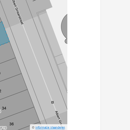
©
Informatie Vlaanderen