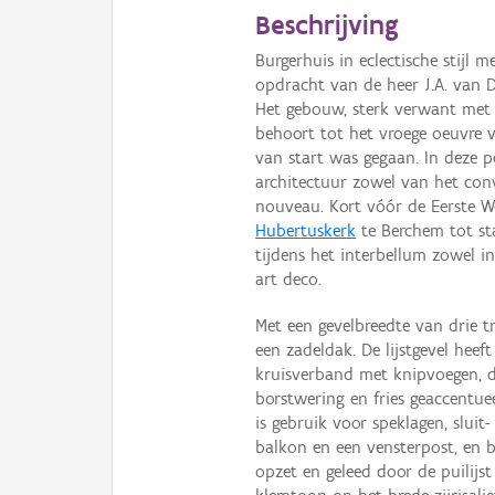
Beschrijving
Burgerhuis in eclectische stijl
opdracht van de heer J.A. van D
Het gebouw, sterk verwant met
behoort tot het vroege oeuvre 
van start was gegaan. In deze pe
architectuur zowel van het conve
nouveau. Kort vóór de Eerste W
Hubertuskerk
te Berchem tot sta
tijdens het interbellum zowel in 
art deco.
Met een gevelbreedte van drie 
een zadeldak. De lijstgevel hee
kruisverband met knipvoegen, 
borstwering en fries geaccentue
is gebruik voor speklagen, sluit
balkon en een vensterpost, en 
opzet en geleed door de puilijst