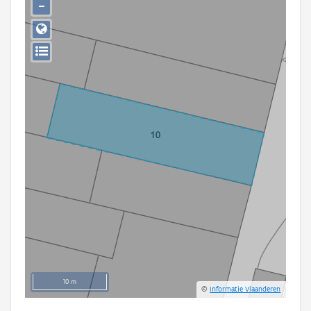
−
Persoon of collectief
Downloads
Hergebruik
Aanmelden
10 m
©
Informatie Vlaanderen