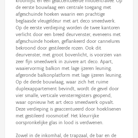
kroonlijst en een geaccentueerde middentravee. Op
de eerste bouwlaag een centrale toegang met
afgeschuinde hoeken waarin een prachtige
beglaasde vleugeldeur met art deco smeedwerk.
Op de eerste verdieping worden de twee kantoren
verlicht door een breed deurvenster, eveneens met
afgeschuinde hoeken, geflankeerd door cannelures
bekroond door gestileerde rozen. Ook dit
deurvenster, met groot bovenlicht, is voorzien van
zeer fijn smeedwerk in zuivere art deco. Apart,
waaiervormig balkon met lage ijzeren leuning.
afgeronde balkonplatform met lage ijzeren leuning.
Op de derde bouwlaag, waar zich het ruime
duplexappartement bevindt, wordt de gevel door
vier smalle, verticale vensterregisters geopend,
waar opnieuw het art deco smeedwerk opvalt.
Deze verdieping is geaccentueerd door hoeklisenen
met gestileerd roosmotief. Het kleurrijke
oorspronkelijke glas in lood is verdwenen.
Zowel in de inkomhal, de trapzaal, de bar en de