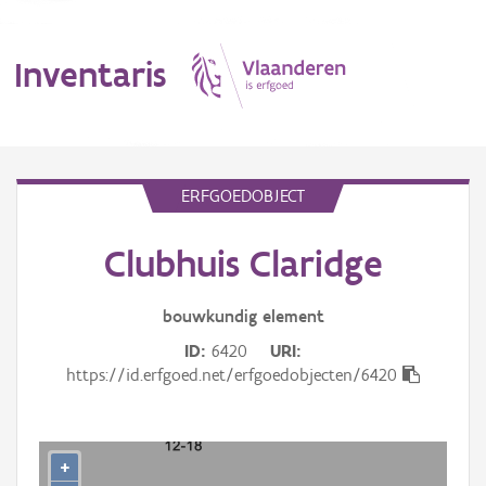
Inventaris
MENU
ERFGOEDOBJECT
Clubhuis Claridge
Erfgoedobject
Aanduidingsobject
bouwkundig
element
ID
6420
URI
Waarneming
https://id.erfgoed.net/erfgoedobjecten/6420
Thema
Gebeurtenis
+