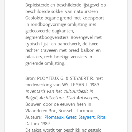
Bepleisterde en beschilderde lijstgevel op
beschilderde sokkel van natuursteen.
Geblokte begane grond met koetspoort
in rondboogvormige omlijsting met
gedecoreerde dagkanten;
segmentboogvensters. Bovengevel met
typisch lijst- en paneelwerk, de twee
rechter traveeën met breed balkon en
pilasters; rechthoekige vensters in
geriemde omlijsting.
Bron: PLOMTEUX G. & STEYAERT R. met
medewerking van WYLLEMAN L. 1989:
Inventaris van het cultuurbezit in
België, Architectuur, Stad Antwerpen
,
Bouwen door de eeuwen heen in
Vlaanderen 3nc, Brussel - Turnhout.
Auteurs:
Plomteux, Greet
;
Steyaert, Rita
Datum:
1989
De tekst wordt ter beschikking gesteld