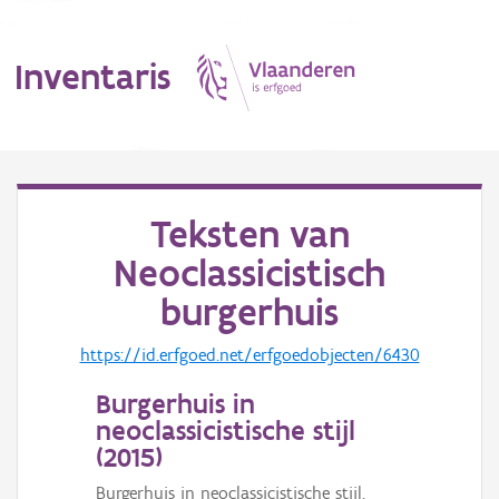
Inventaris
MENU
Teksten van
Neoclassicistisch
Erfgoedobject
burgerhuis
Aanduidingsobject
https://id.erfgoed.net/erfgoedobjecten/6430
Waarneming
Burgerhuis in
Thema
neoclassicistische stijl
(
2015
)
Gebeurtenis
Burgerhuis in neoclassicistische stijl,