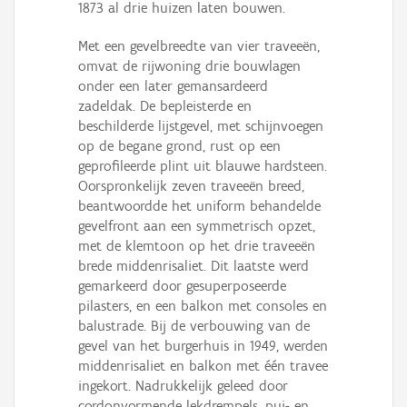
1873 al drie huizen laten bouwen.
Met een gevelbreedte van vier traveeën,
omvat de rijwoning drie bouwlagen
onder een later gemansardeerd
zadeldak. De bepleisterde en
beschilderde lijstgevel, met schijnvoegen
op de begane grond, rust op een
geprofileerde plint uit blauwe hardsteen.
Oorspronkelijk zeven traveeën breed,
beantwoordde het uniform behandelde
gevelfront aan een symmetrisch opzet,
met de klemtoon op het drie traveeën
brede middenrisaliet. Dit laatste werd
gemarkeerd door gesuperposeerde
pilasters, en een balkon met consoles en
balustrade. Bij de verbouwing van de
gevel van het burgerhuis in 1949, werden
middenrisaliet en balkon met één travee
ingekort. Nadrukkelijk geleed door
cordonvormende lekdrempels, pui- en