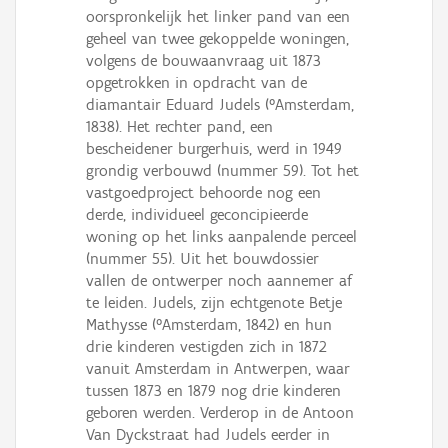
Persoon of collectief
oorspronkelijk het linker pand van een
geheel van twee gekoppelde woningen,
Downloads
volgens de bouwaanvraag uit 1873
opgetrokken in opdracht van de
Hergebruik
diamantair Eduard Judels (°Amsterdam,
1838). Het rechter pand, een
Aanmelden
bescheidener burgerhuis, werd in 1949
grondig verbouwd (nummer 59). Tot het
vastgoedproject behoorde nog een
derde, individueel geconcipieerde
woning op het links aanpalende perceel
(nummer 55). Uit het bouwdossier
vallen de ontwerper noch aannemer af
te leiden. Judels, zijn echtgenote Betje
Mathysse (°Amsterdam, 1842) en hun
drie kinderen vestigden zich in 1872
vanuit Amsterdam in Antwerpen, waar
tussen 1873 en 1879 nog drie kinderen
geboren werden. Verderop in de Antoon
Van Dyckstraat had Judels eerder in