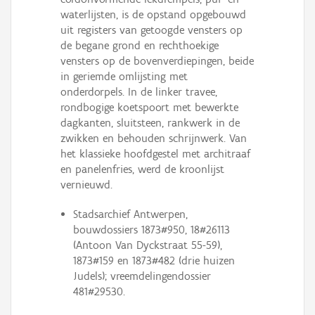
waterlijsten, is de opstand opgebouwd
uit registers van getoogde vensters op
de begane grond en rechthoekige
vensters op de bovenverdiepingen, beide
in geriemde omlijsting met
onderdorpels. In de linker travee,
rondbogige koetspoort met bewerkte
dagkanten, sluitsteen, rankwerk in de
zwikken en behouden schrijnwerk. Van
het klassieke hoofdgestel met architraaf
en panelenfries, werd de kroonlijst
vernieuwd.
Stadsarchief Antwerpen,
bouwdossiers 1873#950, 18#26113
(Antoon Van Dyckstraat 55-59),
1873#159 en 1873#482 (drie huizen
Judels); vreemdelingendossier
481#29530.