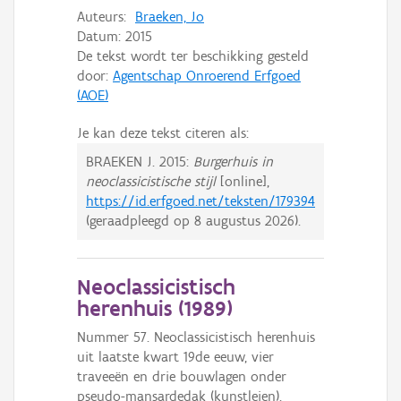
Auteurs:
Braeken, Jo
Datum:
2015
De tekst wordt ter beschikking gesteld
door:
Agentschap Onroerend Erfgoed
(AOE)
Je kan deze tekst citeren als:
BRAEKEN J.
2015:
Burgerhuis in
neoclassicistische stijl
[online],
https://id.erfgoed.net/teksten/179394
(geraadpleegd op
8 augustus 2026
).
Neoclassicistisch
herenhuis (
1989
)
Nummer 57. Neoclassicistisch herenhuis
uit laatste kwart 19de eeuw, vier
traveeën en drie bouwlagen onder
pseudo-mansardedak (kunstleien).