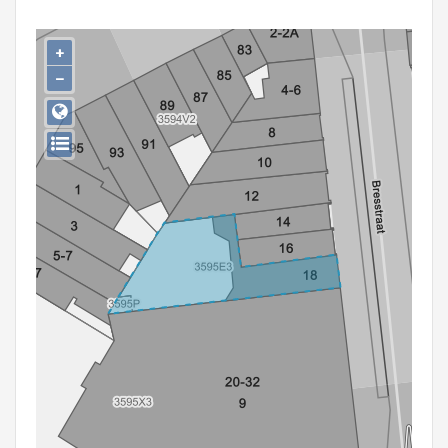
Persoon of collectief
+
Downloads
−
Hergebruik
Aanmelden