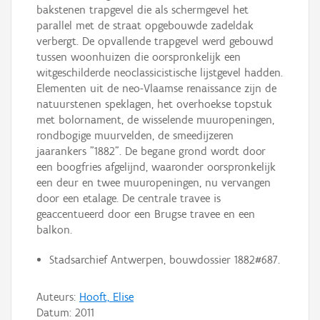
bakstenen trapgevel die als schermgevel het
parallel met de straat opgebouwde zadeldak
verbergt. De opvallende trapgevel werd gebouwd
tussen woonhuizen die oorspronkelijk een
witgeschilderde neoclassicistische lijstgevel hadden.
Elementen uit de neo-Vlaamse renaissance zijn de
natuurstenen speklagen, het overhoekse topstuk
met bolornament, de wisselende muuropeningen,
rondbogige muurvelden, de smeedijzeren
jaarankers "1882". De begane grond wordt door
een boogfries afgelijnd, waaronder oorspronkelijk
een deur en twee muuropeningen, nu vervangen
door een etalage. De centrale travee is
geaccentueerd door een Brugse travee en een
balkon.
Stadsarchief Antwerpen, bouwdossier 1882#687.
Auteurs:
Hooft, Elise
Datum:
2011