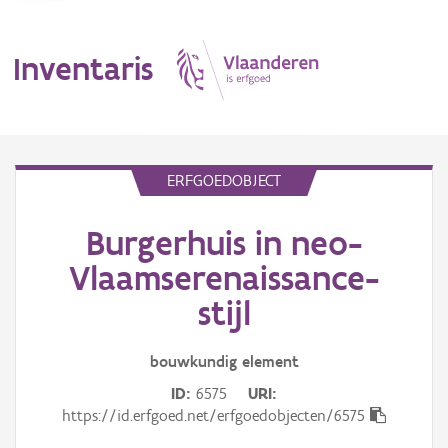
Inventaris
MENU
ERFGOEDOBJECT
Burgerhuis in neo-
Erfgoedobject
Vlaamserenaissance-
Aanduidingsobject
stijl
Waarneming
bouwkundig
element
Thema
ID
6575
URI
https://id.erfgoed.net/erfgoedobjecten/6575
Gebeurtenis