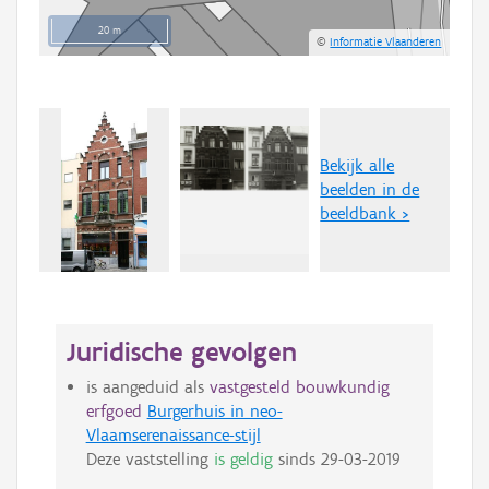
20 m
©
Informatie Vlaanderen
Bekijk alle
beelden in de
beeldbank >
Juridische gevolgen
is aangeduid als
vastgesteld bouwkundig
erfgoed
Burgerhuis in neo-
Vlaamserenaissance-stijl
Deze vaststelling
is geldig
sinds
29-03-2019