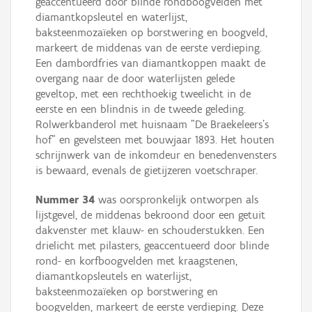
geaccentueerd door blinde rondboogvelden met
diamantkopsleutel en waterlijst,
baksteenmozaïeken op borstwering en boogveld,
markeert de middenas van de eerste verdieping.
Een dambordfries van diamantkoppen maakt de
overgang naar de door waterlijsten gelede
geveltop, met een rechthoekig tweelicht in de
eerste en een blindnis in de tweede geleding.
Rolwerkbanderol met huisnaam "De Braekeleers’s
hof" en gevelsteen met bouwjaar 1893. Het houten
schrijnwerk van de inkomdeur en benedenvensters
is bewaard, evenals de gietijzeren voetschraper.
Nummer 34
was oorspronkelijk ontworpen als
lijstgevel, de middenas bekroond door een getuit
dakvenster met klauw- en schouderstukken. Een
drielicht met pilasters, geaccentueerd door blinde
rond- en korfboogvelden met kraagstenen,
diamantkopsleutels en waterlijst,
baksteenmozaïeken op borstwering en
boogvelden, markeert de eerste verdieping. Deze