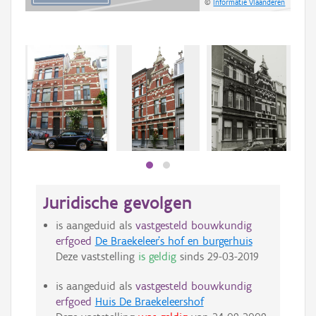
©
Informatie Vlaanderen
Beki
bee
bee
Juridische gevolgen
is aangeduid als
vastgesteld bouwkundig
erfgoed
De Braekeleer's hof en burgerhuis
Deze vaststelling
is geldig
sinds
29-03-2019
is aangeduid als
vastgesteld bouwkundig
erfgoed
Huis De Braekeleershof