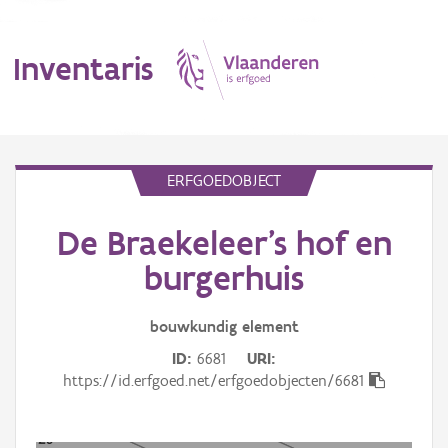
Inventaris
MENU
ERFGOEDOBJECT
De Braekeleer's hof en
Erfgoedobject
burgerhuis
Aanduidingsobject
bouwkundig
element
Waarneming
ID
6681
URI
Thema
https://id.erfgoed.net/erfgoedobjecten/6681
Gebeurtenis