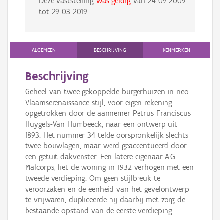
Deze vaststelling
was geldig
van
24-09-2009
tot
29-03-2019
ALGEMEEN
BESCHRIJVING
KENMERKEN
Beschrijving
Geheel van twee gekoppelde burgerhuizen in neo-
Vlaamserenaissance-stijl, voor eigen rekening
opgetrokken door de aannemer Petrus Franciscus
Huygels-Van Humbeeck, naar een ontwerp uit
1893. Het nummer 34 telde oorspronkelijk slechts
twee bouwlagen, maar werd geaccentueerd door
een getuit dakvenster. Een latere eigenaar A.G.
Malcorps, liet de woning in 1932 verhogen met een
tweede verdieping. Om geen stijlbreuk te
veroorzaken en de eenheid van het gevelontwerp
te vrijwaren, dupliceerde hij daarbij met zorg de
bestaande opstand van de eerste verdieping.