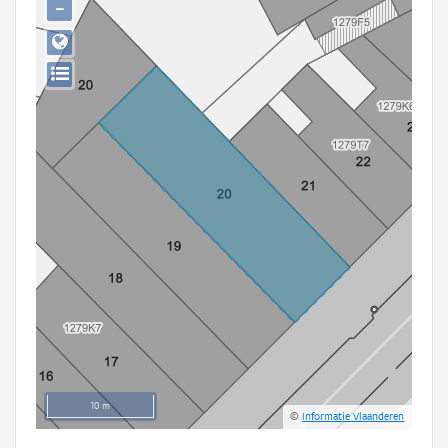
−
Persoon of collectief
Downloads
Hergebruik
Aanmelden
10 m
©
Informatie Vlaanderen