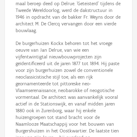
maal beroep deed op Delrue. 'Geteisterd' tijdens de
Tweede Wereldoorlog, werd de dakstructuur in
1946 in opdracht van de bakker Fr. Weyns door de
architect M. De Clercq vervangen door een vierde
bouwlaag.
De burgerhuizen Kockx behoren tot het vroege
oeuvre van Jan Delrue, van wie een
vijfentwintigtal nieuwbouwprojecten zijn
geïdentificeerd uit de jaren 1877 tot 1894. Hij paste
voor zijn burgerhuizen zowel de conventionele
neoclassicistische stijl toe, als een rijk
geornamenteerde tot pittoreske neo-
Vlaamserenaissance, neobarokke of neogotische
vormentaal. De architect was aanvankelijk vooral
actief in de Stationswijk, en vanaf midden jaren
1880 ook in Zurenborg, waar hij enkele
huizengroepen tot stand bracht voor de
Naamlooze Maatschappij voor het bouwen van
Burgershuizen in het Oostkwartier. De laatste tien