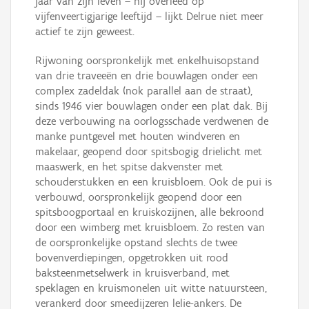
jaar van zijn leven – hij overleed op
vijfenveertigjarige leeftijd – lijkt Delrue niet meer
actief te zijn geweest.
Rijwoning oorspronkelijk met enkelhuisopstand
van drie traveeën en drie bouwlagen onder een
complex zadeldak (nok parallel aan de straat),
sinds 1946 vier bouwlagen onder een plat dak. Bij
deze verbouwing na oorlogsschade verdwenen de
manke puntgevel met houten windveren en
makelaar, geopend door spitsbogig drielicht met
maaswerk, en het spitse dakvenster met
schouderstukken en een kruisbloem. Ook de pui is
verbouwd, oorspronkelijk geopend door een
spitsboogportaal en kruiskozijnen, alle bekroond
door een wimberg met kruisbloem. Zo resten van
de oorspronkelijke opstand slechts de twee
bovenverdiepingen, opgetrokken uit rood
baksteenmetselwerk in kruisverband, met
speklagen en kruismonelen uit witte natuursteen,
verankerd door smeedijzeren lelie-ankers. De