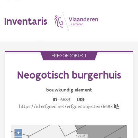
Inventaris
MENU
ERFGOEDOBJECT
Neogotisch burgerhuis
Erfgoedobject
Aanduidingsobject
bouwkundig
element
ID
6683
URI
Waarneming
https://id.erfgoed.net/erfgoedobjecten/6683
Thema
Gebeurtenis
+