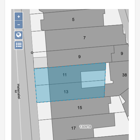
Persoon of collectief
+
Downloads
−
Hergebruik
Aanmelden