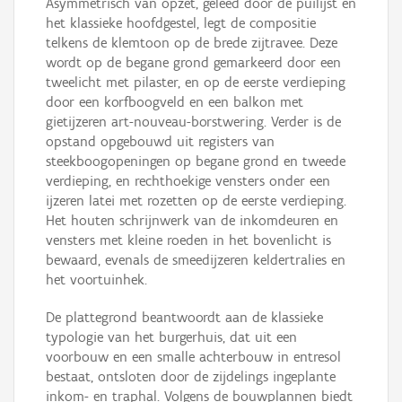
Asymmetrisch van opzet, geleed door de puilijst en
het klassieke hoofdgestel, legt de compositie
telkens de klemtoon op de brede zijtravee. Deze
wordt op de begane grond gemarkeerd door een
tweelicht met pilaster, en op de eerste verdieping
door een korfboogveld en een balkon met
gietijzeren art-nouveau-borstwering. Verder is de
opstand opgebouwd uit registers van
steekboogopeningen op begane grond en tweede
verdieping, en rechthoekige vensters onder een
ijzeren latei met rozetten op de eerste verdieping.
Het houten schrijnwerk van de inkomdeuren en
vensters met kleine roeden in het bovenlicht is
bewaard, evenals de smeedijzeren keldertralies en
het voortuinhek.
De plattegrond beantwoordt aan de klassieke
typologie van het burgerhuis, dat uit een
voorbouw en een smalle achterbouw in entresol
bestaat, ontsloten door de zijdelings ingeplante
inkom- en traphal. Volgens de bouwplannen biedt