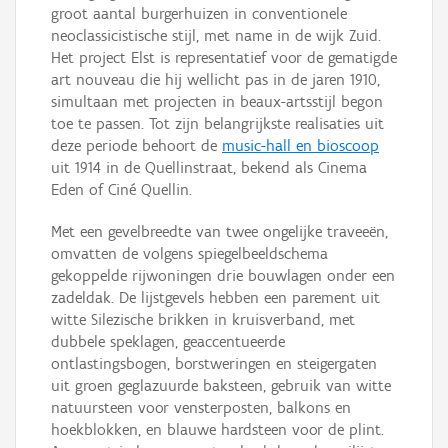
groot aantal burgerhuizen in conventionele
neoclassicistische stijl, met name in de wijk Zuid.
Het project Elst is representatief voor de gematigde
art nouveau die hij wellicht pas in de jaren 1910,
simultaan met projecten in beaux-artsstijl begon
toe te passen. Tot zijn belangrijkste realisaties uit
deze periode behoort de
music-hall en bioscoop
uit 1914 in de Quellinstraat, bekend als Cinema
Eden of Ciné Quellin.
Met een gevelbreedte van twee ongelijke traveeën,
omvatten de volgens spiegelbeeldschema
gekoppelde rijwoningen drie bouwlagen onder een
zadeldak. De lijstgevels hebben een parement uit
witte Silezische brikken in kruisverband, met
dubbele speklagen, geaccentueerde
ontlastingsbogen, borstweringen en steigergaten
uit groen geglazuurde baksteen, gebruik van witte
natuursteen voor vensterposten, balkons en
hoekblokken, en blauwe hardsteen voor de plint.