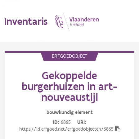
Inventaris
MENU
ERFGOEDOBJECT
Gekoppelde
Erfgoedobject
burgerhuizen in art-
Aanduidingsobject
nouveaustijl
Waarneming
bouwkundig
element
Thema
ID
6865
URI
https://id.erfgoed.net/erfgoedobjecten/6865
Gebeurtenis