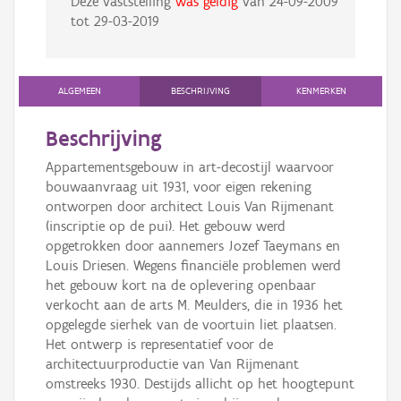
Deze vaststelling
was geldig
van
24-09-2009
tot
29-03-2019
ALGEMEEN
BESCHRIJVING
KENMERKEN
Beschrijving
Appartementsgebouw in art-decostijl waarvoor
bouwaanvraag uit 1931, voor eigen rekening
ontworpen door architect Louis Van Rijmenant
(inscriptie op de pui). Het gebouw werd
opgetrokken door aannemers Jozef Taeymans en
Louis Driesen. Wegens financiële problemen werd
het gebouw kort na de oplevering openbaar
verkocht aan de arts M. Meulders, die in 1936 het
opgelegde sierhek van de voortuin liet plaatsen.
Het ontwerp is representatief voor de
architectuurproductie van Van Rijmenant
omstreeks 1930. Destijds allicht op het hoogtepunt