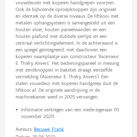
vouwdeuren met koperen handgrepen voorzien.
Ook de bijhorende oproepknoppen zijn origineel
en identiek op de diverse niveaus. De liftkooi met
metalen ophangsysteem is samengesteld uit een
houten vloer, houten paneelwanden en een
houten plafond met dubbele sierlijst en een
centraal verlichtingselement. In de achterwand is
een spiegel geïntegreerd, met daarboven een
koperen naamplaatje van constructeur ‘Ascenseur
E. Thièry Anvers’. Het bedieningspaneel in messing
met zendknoppen in bakeliet draagt eenzelfde
vermelding (‘Ascenseur E. Thièry Anvers’). Een
stalen vouwdeur met koperen handgreep sluit de
liftkooi af. De originele aandrijving in de
machinekamer werd in 2005 vervangen.
Informatie verkregen van een mede-eigenaar (15
november 2021).
Auteurs:
Becuwe, Frank
Datum:
29-04-2022