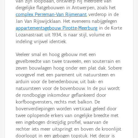
van zijn loopbaan, ontwierp hij meerdere van
dergelijke flatgebouwen in Antwerpen, zoals het
complex Perreman-Van Rijmenant
verderop in de
Jan Van Rijswijcklaan. Het eveneens nabijgelegen
appartementsgebouw Pirotte-Meerburg
in de Korte
Lozanastraat uit 1934, is naar stijl, volume en
indeling vrijwel identiek.
Veeleer smal en hoog gebouw met een
gevelbreedte van twee traveeën, een souterrain en
zeven bouwlagen hoog onder een plat dak. Sobere
voorgevel met een parement uit natuursteen en
arduin voor de benedenbouw, uit bak- en
natuursteen voor de bovenbouw. In de pui wordt
de rondbogige inkomdeur geflankeerd door
korfboogvensters, rechts met balkon. De
bovenverdiepingen worden verticaal geleed door
twee oplopende erkers van ongelijke breedte met
een ingebogen driezijdig profiel, waarvan de
rechter iets meer uitspringt en boven de kroonlijst
doorloopt in een gebogen topstuk. Het decor is