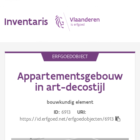
Inventaris
MENU
ERFGOEDOBJECT
Appartementsgebouw
Erfgoedobject
in art-decostijl
Aanduidingsobject
bouwkundig
element
Waarneming
ID
6913
URI
Thema
https://id.erfgoed.net/erfgoedobjecten/6913
Gebeurtenis