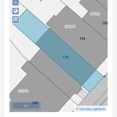
−
Persoon of collectief
Downloads
Hergebruik
Aanmelden
10 m
©
Informatie Vlaanderen