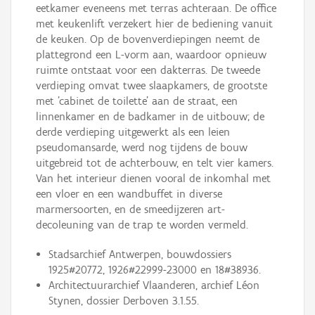
eetkamer eveneens met terras achteraan. De office
met keukenlift verzekert hier de bediening vanuit
de keuken. Op de bovenverdiepingen neemt de
plattegrond een L-vorm aan, waardoor opnieuw
ruimte ontstaat voor een dakterras. De tweede
verdieping omvat twee slaapkamers, de grootste
met 'cabinet de toilette' aan de straat, een
linnenkamer en de badkamer in de uitbouw; de
derde verdieping uitgewerkt als een leien
pseudomansarde, werd nog tijdens de bouw
uitgebreid tot de achterbouw, en telt vier kamers.
Van het interieur dienen vooral de inkomhal met
een vloer en een wandbuffet in diverse
marmersoorten, en de smeedijzeren art-
decoleuning van de trap te worden vermeld.
Stadsarchief Antwerpen, bouwdossiers
1925#20772, 1926#22999-23000 en 18#38936.
Architectuurarchief Vlaanderen, archief Léon
Stynen, dossier Derboven 3.1.55.