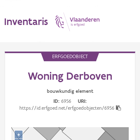
Inventaris
MENU
ERFGOEDOBJECT
Woning Derboven
Erfgoedobject
Aanduidingsobject
bouwkundig
element
ID
6956
URI
Waarneming
https://id.erfgoed.net/erfgoedobjecten/6956
Thema
Gebeurtenis
+