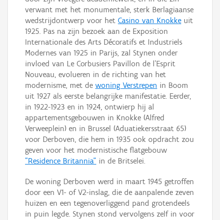
verwant met het monumentale, sterk Berlagiaanse
wedstrijdontwerp voor het
Casino van Knokke
uit
1925. Pas na zijn bezoek aan de Exposition
Internationale des Arts Décoratifs et Industriels
Modernes van 1925 in Parijs, zal Stynen onder
invloed van Le Corbusiers Pavillon de l’Esprit
Nouveau, evolueren in de richting van het
modernisme, met de
woning Verstrepen
in Boom
uit 1927 als eerste belangrijke manifestatie. Eerder,
in 1922-1923 en in 1924, ontwierp hij al
appartementsgebouwen in Knokke (Alfred
Verweeplein) en in Brussel (Aduatiekersstraat 65)
voor Derboven, die hem in 1935 ook opdracht zou
geven voor het modernistische flatgebouw
"Residence Britannia"
in de Britselei.
De woning Derboven werd in maart 1945 getroffen
door een V1- of V2-inslag, die de aanpalende zeven
huizen en een tegenoverliggend pand grotendeels
in puin legde. Stynen stond vervolgens zelf in voor