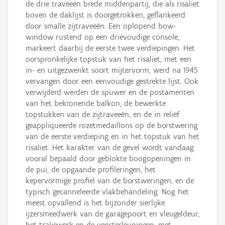
de drie traveeën brede middenpartij, die als risaliet
boven de daklijst is doorgetrokken, geflankeerd
door smalle zijtraveeën. Een oplopend bow-
window rustend op een drievoudige console,
markeert daarbij de eerste twee verdiepingen. Het
oorspronkelijke topstuk van het risaliet, met een
in- en uitgezwenkt soort mijtervorm, werd na 1945
vervangen door een eenvoudige gestrekte lijst. Ook
verwijderd werden de spuwer en de postamenten
van het bekronende balkon, de bewerkte
topstukken van de zijtraveeën, en de in reliëf
geappliqueerde rozetmedaillons op de borstwering
van de eerste verdieping en in het topstuk van het
risaliet. Het karakter van de gevel wordt vandaag
vooral bepaald door geblokte boogopeningen in
de pui, de opgaande profileringen, het
kepervormige profiel van de borstweringen, en de
typisch gecanneleerde vlakbehandeling. Nog het
meest opvallend is het bijzonder sierlijke
ijzersmeedwerk van de garagepoort en vleugeldeur,
het traliewerk en de vensterleuningen, met