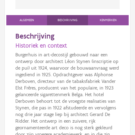
ALGEMEEN
BESCHRIJVING
KENMERKEN
Beschrijving
Historiek en context
Burgerhuis in art-decostijl gebouwd naar een
ontwerp door architect Léon Stynen (inscriptie op
de pui) uit 1924, waarvoor de bouwaanvraag werd
ingediend in 1925. Opdrachtgever was Alphonse
Derboven, directeur van de tabaksfabriek Vander
Elst Frères, producent van het populaire, in 1923
gelanceerde sigarettenmerk Belga. Het hotel
Derboven behoort tot de vroegste realisaties van
Stynen, die pas in 1922 afstudeerde en vervolgens
nog drie jaar stage liep bij architect Gerard De
Ridder. Het ontwerp in een zuivere, rijk
geornamenteerde art deco is nog sterk gekleurd
door zijn vroegere academiewerk, en in die zin