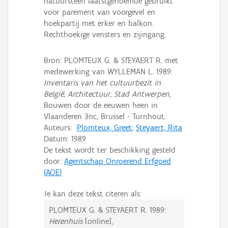
natuursteen laatstgenoemde gebruikt
voor parement van voorgevel en
hoekpartij met erker en balkon.
Rechthoekige vensters en zijingang.
Bron: PLOMTEUX G. & STEYAERT R. met
medewerking van WYLLEMAN L. 1989:
Inventaris van het cultuurbezit in
België, Architectuur, Stad Antwerpen
,
Bouwen door de eeuwen heen in
Vlaanderen 3nc, Brussel - Turnhout.
Auteurs:
Plomteux, Greet
;
Steyaert, Rita
Datum:
1989
De tekst wordt ter beschikking gesteld
door:
Agentschap Onroerend Erfgoed
(AOE)
Je kan deze tekst citeren als:
PLOMTEUX G. & STEYAERT R.
1989:
Herenhuis
[online],