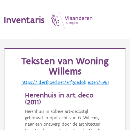
Inventaris
MENU
Teksten van
Woning
Willems
Erfgoedobject
https://id.erfgoed.net/erfgoedobjecten/6961
Aanduidingsobject
Herenhuis in art deco
Waarneming
(
2011
)
Thema
Herenhuis in sobere art-decostijl
gebouwd in opdracht van G. Willems,
Gebeurtenis
naar een ontwerp door de architecten