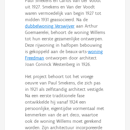
Paul Smekens en Carlos Van der Voodt
Persoon of collectief
uit 1927. Smekens en Van der Voodt
waren vermoedelijk van begin 1927 tot
Downloads
midden 1931 geassocieerd. Na de
dubbelwoning Verswijver
aan Arthur
Hergebruik
Goemaerelei, behoort de woning Willems
tot hun eerste gezamenlijke ontwerpen.
Aanmelden
Deze rijwoning in halfopen bebouwing
is gekoppeld aan de beaux-arts-
woning
Freedman
ontworpen door architect
Joan Coninck Westenberg in 1926.
Het project behoort tot het vroege
oeuvre van Paul Smekens, die zich pas
in 1921 als zelfstandig architect vestigde.
Na een eerste traditionele fase
ontwikkelde hij vanaf 1924 een
persoonlijke, eigentijdse vormentaal met
kenmerken van de art deco, waartoe
ook de woning Willems moet gerekend
worden. Zijn architectuur incorporeerde