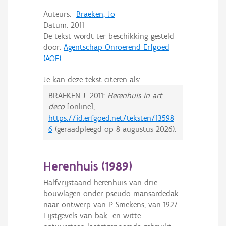
Auteurs:
Braeken, Jo
Datum:
2011
De tekst wordt ter beschikking gesteld
door:
Agentschap Onroerend Erfgoed
(AOE)
Je kan deze tekst citeren als:
BRAEKEN J.
2011:
Herenhuis in art
deco
[online],
https://id.erfgoed.net/teksten/13598
6
(geraadpleegd op
8 augustus 2026
).
Herenhuis (
1989
)
Halfvrijstaand herenhuis van drie
bouwlagen onder pseudo-mansardedak
naar ontwerp van P. Smekens, van 1927.
Lijstgevels van bak- en witte