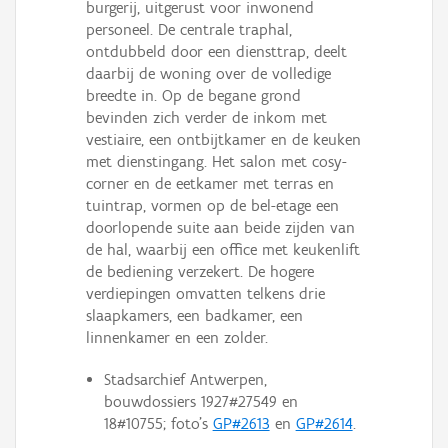
burgerij, uitgerust voor inwonend
personeel. De centrale traphal,
ontdubbeld door een diensttrap, deelt
daarbij de woning over de volledige
breedte in. Op de begane grond
bevinden zich verder de inkom met
vestiaire, een ontbijtkamer en de keuken
met dienstingang. Het salon met cosy-
corner en de eetkamer met terras en
tuintrap, vormen op de bel-etage een
doorlopende suite aan beide zijden van
de hal, waarbij een office met keukenlift
de bediening verzekert. De hogere
verdiepingen omvatten telkens drie
slaapkamers, een badkamer, een
linnenkamer en een zolder.
Stadsarchief Antwerpen,
bouwdossiers 1927#27549 en
18#10755; foto's
GP#2613
en
GP#2614
.