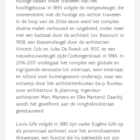
huidige twaalf linker traveeën van het
hoofdgebouw. In 1895 volgde de meisjesvleugel, die
overeenstemt met de huidige zes rechter traveeën.
In de loop van de 20ste eeuw werd het complex
diverse malen verbouwd en uitgebreid, onder meer
met een badzaal door de architect Jos. Bascourt in
1908, een klassenvleugel door de architecten
Vincent Cols en Jules De Roeck uit 1937, en een
nieuwbouwvleugel zijde Coebergerstraat in 1984. In
2016-2017 ondergaat het complex een globale en
ingrijpende renovatie tot internaat, semi-internaat
en school voor buitengewoon onderwijs, naar een
ontwerp door het architectenbureau ba-p (bureau
voor architectuur & planning, ingenieur-
architecten Marc Martens en Elke Martens). Daarbij
wordt het gevelfront aan de Jonghelinckstraat
gerestaureerd.
Louis Gife volgde in 1881 zijn vader Eugène Gife op
als provinciaal architect voor het arrondissement
Antwerpen, een functie die hij bekleedde tot zijn