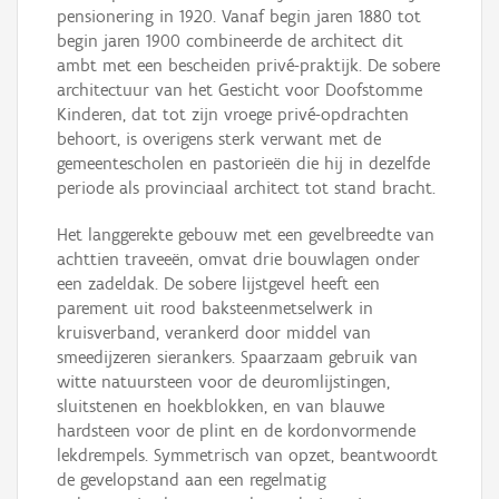
pensionering in 1920. Vanaf begin jaren 1880 tot
begin jaren 1900 combineerde de architect dit
ambt met een bescheiden privé-praktijk. De sobere
architectuur van het Gesticht voor Doofstomme
Kinderen, dat tot zijn vroege privé-opdrachten
behoort, is overigens sterk verwant met de
gemeentescholen en pastorieën die hij in dezelfde
periode als provinciaal architect tot stand bracht.
Het langgerekte gebouw met een gevelbreedte van
achttien traveeën, omvat drie bouwlagen onder
een zadeldak. De sobere lijstgevel heeft een
parement uit rood baksteenmetselwerk in
kruisverband, verankerd door middel van
smeedijzeren sierankers. Spaarzaam gebruik van
witte natuursteen voor de deuromlijstingen,
sluitstenen en hoekblokken, en van blauwe
hardsteen voor de plint en de kordonvormende
lekdrempels. Symmetrisch van opzet, beantwoordt
de gevelopstand aan een regelmatig