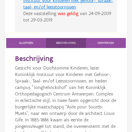
Instituut voor kinderen met gehoor-, spraak-,
taal- en/of leesstoornissen
Deze vaststelling
was geldig
van
24-09-2009
tot
29-03-2019
ALGEMEEN
BESCHRIJVING
KENMERKEN
Beschrijving
Gesticht voor Doofstomme Kinderen, later
Koninklijk Instituut voor Kinderen met Gehoor-,
Spraak-, Taal- en/of Leesstoornissen, en heden
campus "Jonghelinckshof" van het Koninklijk
Orthopedagogisch Centrum Antwerpen. Complex
in eclectische stijl, in twee fasen opgericht door de
burgerlijke maatschappij "Asile pour Sourds-
Muets", naar een ontwerp door de architect Louis
Gife. In 1885-1886 kwam als eerste de
jongensvleugel tot stand, die overeenstemt met de