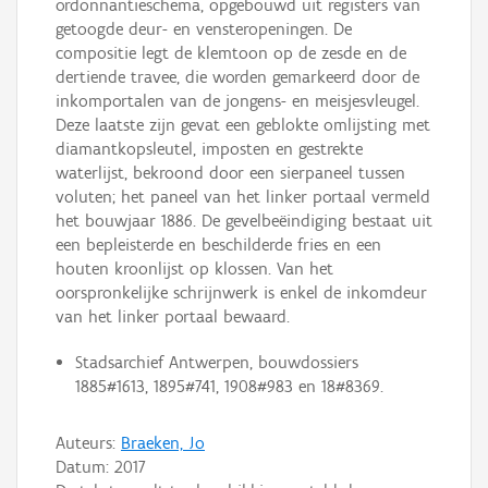
ordonnantieschema, opgebouwd uit registers van
getoogde deur- en vensteropeningen. De
compositie legt de klemtoon op de zesde en de
dertiende travee, die worden gemarkeerd door de
inkomportalen van de jongens- en meisjesvleugel.
Deze laatste zijn gevat een geblokte omlijsting met
diamantkopsleutel, imposten en gestrekte
waterlijst, bekroond door een sierpaneel tussen
voluten; het paneel van het linker portaal vermeld
het bouwjaar 1886. De gevelbeëindiging bestaat uit
een bepleisterde en beschilderde fries en een
houten kroonlijst op klossen. Van het
oorspronkelijke schrijnwerk is enkel de inkomdeur
van het linker portaal bewaard.
Stadsarchief Antwerpen, bouwdossiers
1885#1613, 1895#741, 1908#983 en 18#8369.
Auteurs:
Braeken, Jo
Datum:
2017