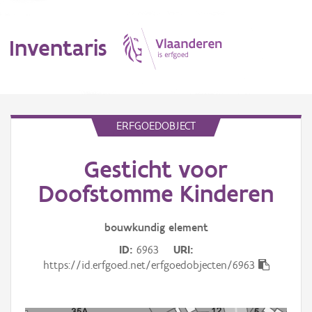
Inventaris
MENU
ERFGOEDOBJECT
Gesticht voor
Erfgoedobject
Doofstomme Kinderen
Aanduidingsobject
bouwkundig
element
Waarneming
ID
6963
URI
Thema
https://id.erfgoed.net/erfgoedobjecten/6963
Gebeurtenis