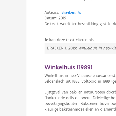
Auteurs:
Braeken, Jo
Datum:
2019
De tekst wordt ter beschikking gesteld 
Je kan deze tekst citeren als:
BRAEKEN J.
2019:
Winkelhuis in neo-Vla
Winkelhuis (
1989
)
Winkelhuis in neo-Vlaamserenaissance-st
Seldenslach uit 1888, voltooid in 1889 (gev
Lijstgevel van bak- en natuursteen door
flankerende oeils-de-boeuf. Drieledige h
bevestigingsbouten. Bakstenen bovenbou
kleurige baksteenmozaïeken en diamantk