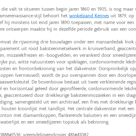
 die valt te situeren tussen begin jaren 1860 en 1905, is nog maar
aamserenaissance-stijl behoort het
winkelpand Kennes
uit 1879, op 
bleef hij minstens tot eind jaren 1890 toepassen, met name voor ee
e ontwerpen maakte hij in dezelfde periode gebruik van een conven
mvat de rijwoning drie bouwlagen onder een mansardedak (nok paral
parement uit rood baksteenmetselwerk in kruisverband, geaccentu
en, mozaïekfriezen en -boogvelden, en verankerd door smeedijzere
ijke pui, witte natuursteen voor speklagen, cordonvormende lekdrem
osten en frontonbekroning van het dakvenster. Oorspronkelijk op
oppen (vernieuwd), wordt de pui overspannen door een doorlopend
werksleutel. De bovenbouw bestaat uit twee verkleinende registe
teel en horizontaal geleed door geprofileerde, cordonvormende lek
s, geaccentueerd door driekleurige baksteenmozaïeken in een dia
diging, samengesteld uit een architraaf, een fries met driekleurig
houten kroonlijst met tandlijst. Het centrale dakvenster met een 
onton met diamantkoppen, flankerende balusters en een smeedijze
waterlijst en een smeedijzeren topstuk als bekroning.
1888#1536; vreemdelingendossier 481#41082.