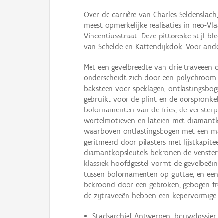
Over de carrière van Charles Seldenslach,
meest opmerkelijke realisaties in neo-Vl
Vincentiusstraat. Deze pittoreske stijl 
van Schelde en Kattendijkdok. Voor ander
Met een gevelbreedte van drie traveeën o
onderscheidt zich door een polychroom 
baksteen voor speklagen, ontlastingsbog
gebruikt voor de plint en de oorspronkel
bolornamenten van de fries, de vensterp
wortelmotieven en lateien met diamantk
waarboven ontlastingsbogen met een maas
geritmeerd door pilasters met lijstkapi
diamantkopsleutels bekronen de venster
klassiek hoofdgestel vormt de gevelbeëin
tussen bolornamenten op guttae, en een 
bekroond door een gebroken, gebogen fr
de zijtraveeën hebben een kepervormige 
Stadsarchief Antwerpen, bouwdossier 