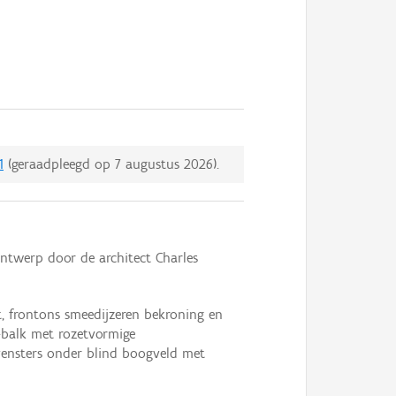
1
(geraadpleegd op
7 augustus 2026
).
ontwerp door de architect Charles
, frontons smeedijzeren bekroning en
I-balk met rozetvormige
vensters onder blind boogveld met