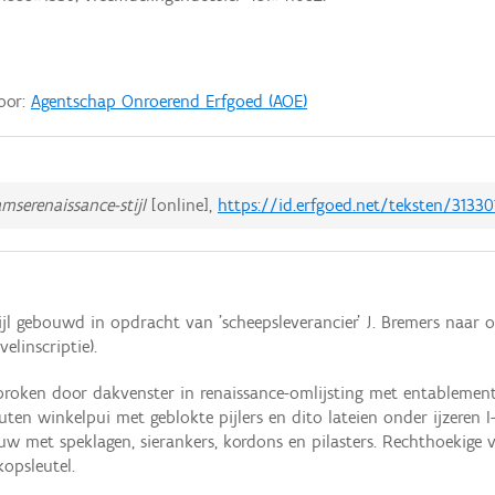
door:
Agentschap Onroerend Erfgoed (AOE)
mserenaissance-stijl
[online],
https://id.erfgoed.net/teksten/31330
ijl gebouwd in opdracht van 'scheepsleverancier' J. Bremers naar 
elinscriptie).
broken door dakvenster in renaissance-omlijsting met entablement
outen winkelpui met geblokte pijlers en dito lateien onder ijzeren 
w met speklagen, sierankers, kordons en pilasters. Rechthoekige 
opsleutel.