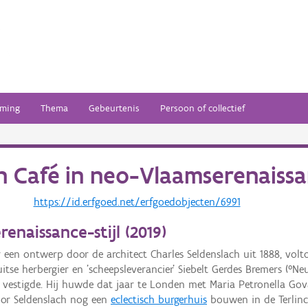
ming
Thema
Gebeurtenis
Persoon of collectief
an
Café in neo-Vlaamserenaissan
https://id.erfgoed.net/erfgoedobjecten/6991
enaissance-stijl (
2019
)
 een ontwerp door de architect Charles Seldenslach uit 1888, voltoo
 herbergier en 'scheepsleverancier' Siebelt Gerdes Bremers (°Neuha
 vestigde. Hij huwde dat jaar te Londen met Maria Petronella Gov
door Seldenslach nog een
eclectisch burgerhuis
bouwen in de Terlinc