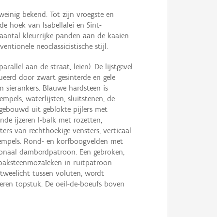
 weinig bekend. Tot zijn vroegste en
de hoek van Isabellalei en Sint-
n aantal kleurrijke panden aan de kaaien
tionele neoclassicistische stijl.
lel aan de straat, leien). De lijstgevel
eerd door zwart gesinterde en gele
n sierankers. Blauwe hardsteen is
pels, waterlijsten, sluitstenen, de
gebouwd uit geblokte pijlers met
e ijzeren I-balk met rozetten,
rs van rechthoekige vensters, verticaal
drempels. Rond- en korfboogvelden met
gonaal dambordpatroon. Een gebroken,
e baksteenmozaïeken in ruitpatroon
tweelicht tussen voluten, wordt
ren topstuk. De oeil-de-boeufs boven