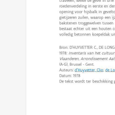
traveeën, welke de gevel in dri
roedenverdeling in eerste en de
opening voor hijsbalk in gevel
gietijzeren zuilen, waarop een i
bakstenen troggewelven tussen i
bestaat echter uit een houten c
volledig betonnen koepeldak ui
Bron: D'HUYVETTER C., DE LONG
1978:
Inventaris van het cultuurb
Vlaanderen, Arrondissement Aal
(A-G), Brussel - Gent.
Auteurs:
d'Huyvetter, Clio
;
de Lo
Datum:
1978
De tekst wordt ter beschikking 