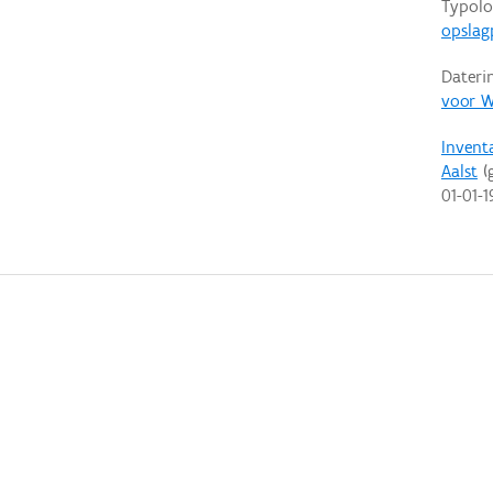
Typolo
opslag
Dateri
voor W
Invent
Aalst
(g
01-01-1