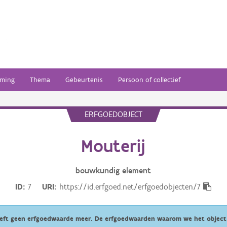
ming
Thema
Gebeurtenis
Persoon of collectief
ERFGOEDOBJECT
Mouterij
bouwkundig
element
ID
7
URI
https://id.erfgoed.net/erfgoedobjecten/7
eeft geen erfgoedwaarde meer. De erfgoedwaarden waarom we het object 