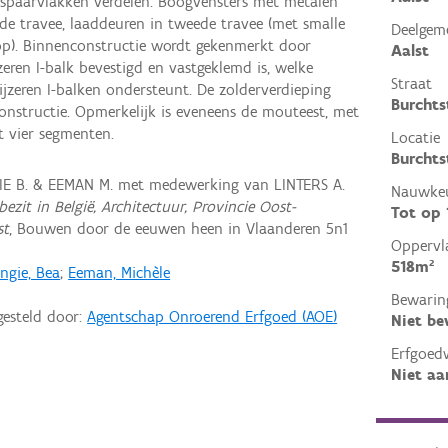
e spaarvlakken verdelen. Boogvensters met metalen
rde travee, laaddeuren in tweede travee (met smalle
Deelgem
top). Binnenconstructie wordt gekenmerkt door
Aalst
jzeren I-balk bevestigd en vastgeklemd is, welke
Straat
jzeren I-balken ondersteunt. De zolderverdieping
Burchts
onstructie. Opmerkelijk is eveneens de mouteest, met
t vier segmenten.
Locatie
Burchts
IE B. & EEMAN M. met medewerking van LINTERS A.
Nauwkeu
ezit in België, Architectuur, Provincie Oost-
Tot op
st
, Bouwen door de eeuwen heen in Vlaanderen 5n1
Oppervl
518m²
ngie, Bea
;
Eeman, Michèle
Bewarin
gesteld door:
Agentschap Onroerend Erfgoed (AOE)
Niet b
Erfgoed
Niet aa