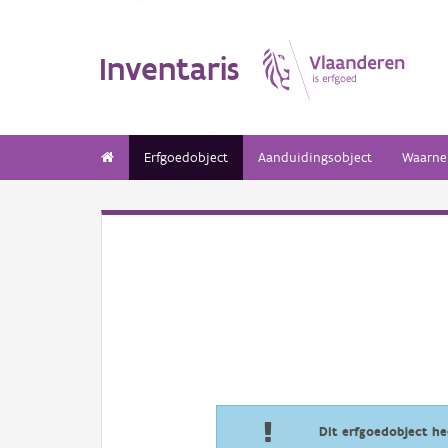
Inventaris
Erfgoedobject
Aanduidingsobject
Waarne
Dit erfgoedobject h