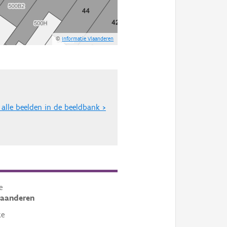
©
Informatie Vlaanderen
 alle beelden in de beeldbank >
e
laanderen
te