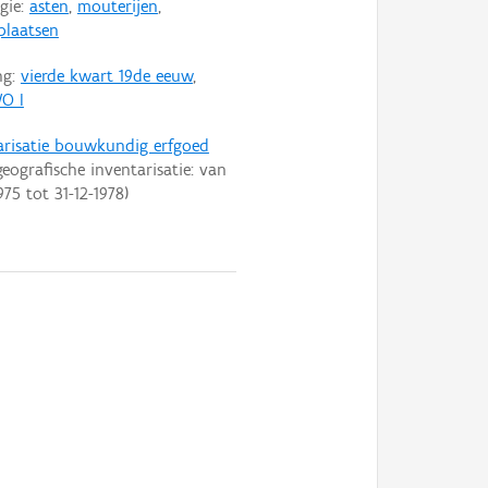
gie:
asten
,
mouterijen
,
plaatsen
ng:
vierde kwart 19de eeuw
,
O I
arisatie bouwkundig erfgoed
eografische inventarisatie: van
975
tot
31-12-1978
)