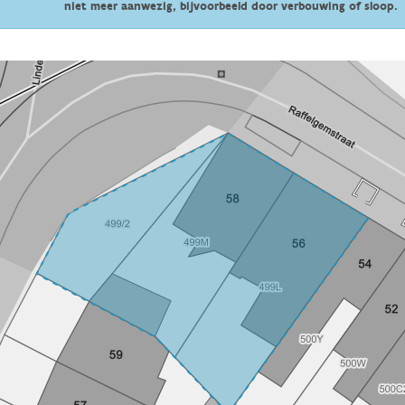
niet meer aanwezig, bijvoorbeeld door verbouwing of sloop.