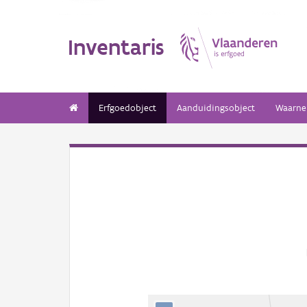
Inventaris
Erfgoedobject
Aanduidingsobject
Waarne