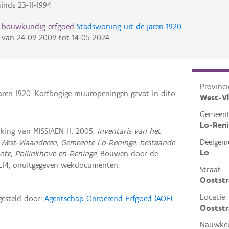
inds
23-11-1994
d bouwkundig erfgoed
Stadswoning uit de jaren 1920
van
24-09-2009
tot
14-05-2024
Provinci
 jaren 1920. Korfbogige muuropeningen gevat in dito
West-V
Gemeen
Lo-Ren
king van MISSIAEN H. 2005:
Inventaris van het
Deelgem
 West-Vlaanderen, Gemeente Lo-Reninge, bestaande
Lo
ote, Pollinkhove en Reninge
, Bouwen door de
L14, onuitgegeven wekdocumenten.
Straat
Ooststr
Locatie
gesteld door:
Agentschap Onroerend Erfgoed (AOE)
Ooststr
Nauwkeu