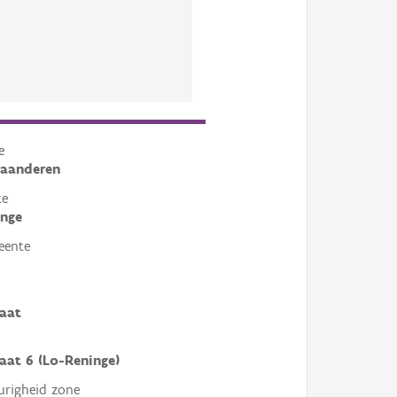
e
laanderen
te
inge
eente
aat
aat 6 (Lo-Reninge)
righeid zone