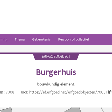
ming
Thema
Gebeurtenis
Persoon of collectief
ERFGOEDOBJECT
Burgerhuis
bouwkundig
element
ID
70081
URI
https://id.erfgoed.net/erfgoedobjecten/70081