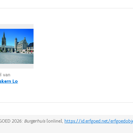
el van
skern Lo
GOED 2026:
Burgerhuis
[online],
https://id.erfgoed.net/erfgoedob