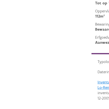
Tot op
Oppervl
112m²
Bewarin
Bewaar
Erfgoed
Aanwez
Typolo
Dateri
Invent
Lo-Ren
invent
12-200