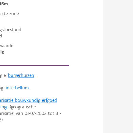
 15m
akte zone
gstoestand
d
waarde
ig
gie:
burgerhuizen
ng:
interbellum
arisatie bouwkundig erfgoed
inge
(geografische
arisatie: van
01-07-2002
tot
31-
5
)