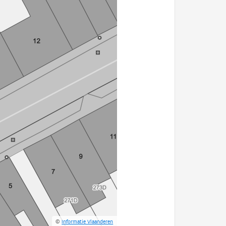
©
Informatie Vlaanderen