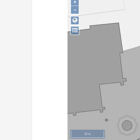
+
−
10 m