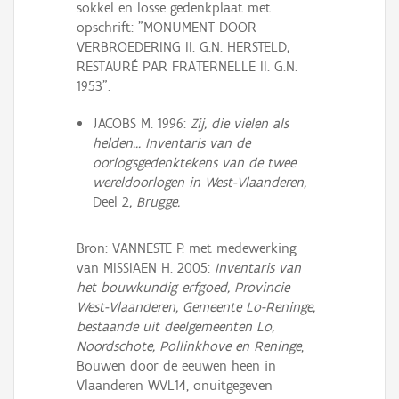
sokkel en losse gedenkplaat met
opschrift: "MONUMENT DOOR
VERBROEDERING II. G.N. HERSTELD;
RESTAURÉ PAR FRATERNELLE II. G.N.
1953".
JACOBS M. 1996:
Zij, die vielen als
helden... Inventaris van de
oorlogsgedenktekens van de twee
wereldoorlogen in West-Vlaanderen,
Deel 2
, Brugge.
Bron: VANNESTE P. met medewerking
van MISSIAEN H. 2005:
Inventaris van
het bouwkundig erfgoed, Provincie
West-Vlaanderen, Gemeente Lo-Reninge,
bestaande uit deelgemeenten Lo,
Noordschote, Pollinkhove en Reninge
,
Bouwen door de eeuwen heen in
Vlaanderen WVL14, onuitgegeven