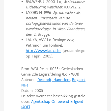
BAUWENS J. 2000: Lo,
Westvlaamse
Gidsenkring Westhoek
XXXVI.2, 2.
JACOBS M. 1996:
Zij, die vielen als
helden... Inventaris van de
oorlogsgedenktekens van de twee
wereldoorlogen in West-Vlaanderen,
d
eel 2
,
Brugge.
LAUKA, V.V.V. Lo-Reninge vzw,
Patrimonium [online],
http://www.lauka.be
(geraadpleegd
op 1 april 2005).
Bron: WOI Relict (1035): Gedenkteken
Genie 2de Legerafdeling (Lo - WOI)
Auteurs:
Decoodt, Hannelore
;
Bogaert,
Nele
Datum:
2005
De tekst wordt ter beschikking gesteld
door:
Agentschap Onroerend Erfgoed
(AOE)