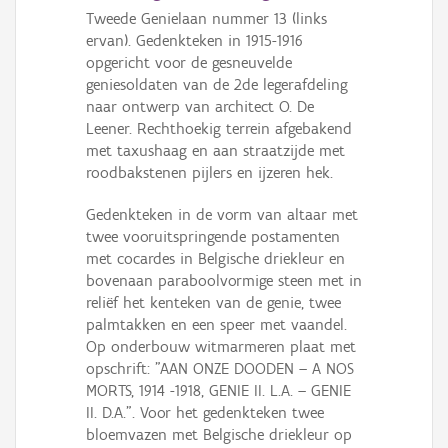
Persoon of collectief
Tweede Genielaan nummer 13 (links
ervan). Gedenkteken in 1915-1916
Downloads
opgericht voor de gesneuvelde
geniesoldaten van de 2de legerafdeling
Hergebruik
naar ontwerp van architect O. De
Leener. Rechthoekig terrein afgebakend
Aanmelden
met taxushaag en aan straatzijde met
roodbakstenen pijlers en ijzeren hek.
Gedenkteken in de vorm van altaar met
twee vooruitspringende postamenten
met cocardes in Belgische driekleur en
bovenaan paraboolvormige steen met in
reliëf het kenteken van de genie, twee
palmtakken en een speer met vaandel.
Op onderbouw witmarmeren plaat met
opschrift: "AAN ONZE DOODEN – A NOS
MORTS, 1914 -1918, GENIE II. L.A. – GENIE
II. D.A.". Voor het gedenkteken twee
bloemvazen met Belgische driekleur op