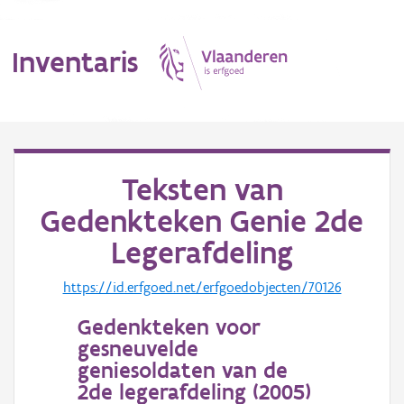
Inventaris
MENU
Teksten van
Gedenkteken Genie 2de
Erfgoedobject
Legerafdeling
Aanduidingsobject
https://id.erfgoed.net/erfgoedobjecten/70126
Waarneming
Gedenkteken voor
Thema
gesneuvelde
geniesoldaten van de
Gebeurtenis
2de legerafdeling (
2005
)