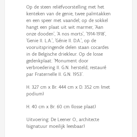
Op de steen reliëfvoorstelling met het
kenteken van de genie, twee palmtakken
en een speer met vaandel; op de sokkel
hangt een plaat uit wit marmer, 'Aan
onze dooden', 'A nos morts', '1914-1918',
'Genie II. L.A.', 'Génie II. D.A.', op de
vooruitspringende delen staan cocardes
in de Belgische driekleur. Op de losse
gedenkplaat: 'Monument door
verbroedering II. G.N. hersteld; restauré
par Fraternelle II. G.N. 1953'.
H. 327 cm x Br. 444 cm x D. 352 cm (met
podium)
H. 40 cm x Br. 60 cm (losse plaat)
Uitvoering: De Leener O., architecte
(signatuur moeilijk leesbaar)