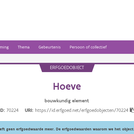
ming
Thema
Gebeurtenis
Persoon of collectief
ERFGOEDOBJECT
Hoeve
bouwkundig
element
ID
70224
URI
https://id.erfgoed.net/erfgoedobjecten/70224
eeft geen erfgoedwaarde meer. De erfgoedwaarden waarom we het object 