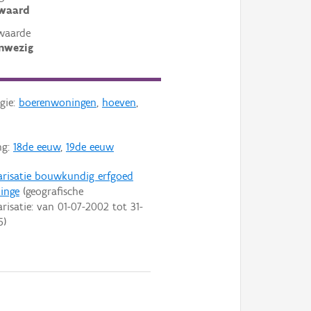
ewaard
waarde
nwezig
gie:
boerenwoningen
,
hoeven
,
ng:
18de eeuw
,
19de eeuw
arisatie bouwkundig erfgoed
inge
(geografische
arisatie: van
01-07-2002
tot
31-
5
)