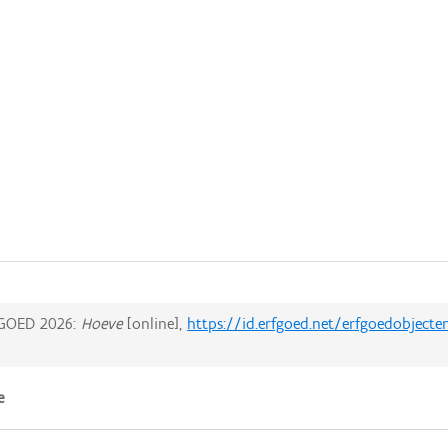
GOED 2026:
Hoeve
[online],
https://id.erfgoed.net/erfgoedobject
e