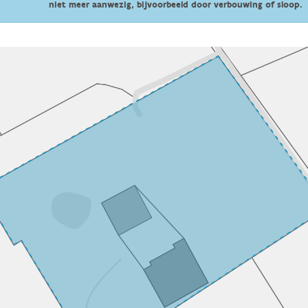
niet meer aanwezig, bijvoorbeeld door verbouwing of sloop.