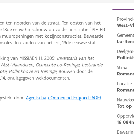
Provinci
gen ten noorden van de straat. Ten oosten van het
West-V
de 18de eeuw (in schouw op zolder inscriptie "PIETER
Gemeen
 muuropeningen met kozijnconstructies. Bewaarde
Lo-Ren
soles. Ten zuiden van het erf, 19de-eeuwse stal.
Deelgem
Pollink
king van MISSIAEN H. 2005:
Inventaris van het
 West-Vlaanderen, Gemeente Lo-Reninge, bestaande
Straat
ote, Pollinkhove en Reninge
, Bouwen door de
Romane
L14, onuitgegeven wekdocumenten.
Locatie
Romanes
gesteld door:
Agentschap Onroerend Erfgoed (AOE)
Nauwkeu
Tot op
Oppervl
16 084
Bewarin