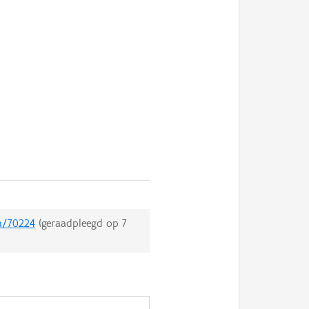
en/70224
(geraadpleegd op
7