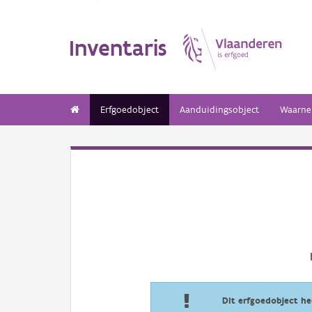
Inventaris
Erfgoedobject
Aanduidingsobject
Waarne
Dit erfgoedobject h