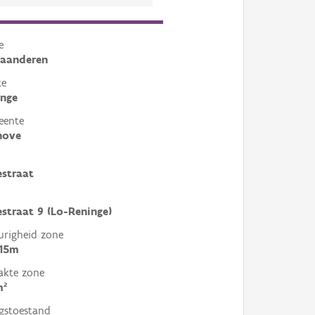
e
laanderen
te
inge
eente
hove
straat
traat 9 (Lo-Reninge)
righeid zone
 15m
akte zone
m²
gstoestand