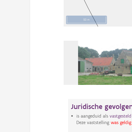
50 m
Juridische gevolge
is aangeduid als
vastgestel
Deze vaststelling
was geldig