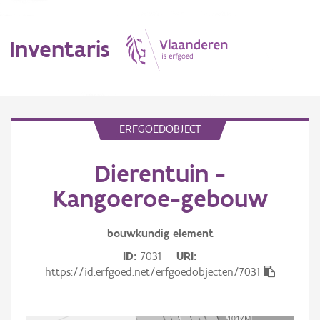
Inventaris
MENU
ERFGOEDOBJECT
Dierentuin -
Erfgoedobject
Kangoeroe-gebouw
Aanduidingsobject
bouwkundig
element
Waarneming
ID
7031
URI
Thema
https://id.erfgoed.net/erfgoedobjecten/7031
Gebeurtenis