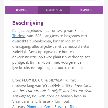
ALGEMEEN
BESCHRIJVING
KENMERKEN
Beschrijving
Kangoeroegebouw naar ontwerp van
Emile
Thielens
, van 1898. Langgerekte laagbouw met
overdekte buitenkooien, binnenkooien en
dienstgang, alles afgedekt met vernieuwd rieten
zadeldak. Deels opengewerkte houten
dakconstructie, op twee plaatsen verhoogd tot
puntgevel. Binnenkooien met voorgevel van
ijzerbreuksteen op hoge natuurstenen plint.
Bron: PLOMTEUX G. & STEYAERT R. met
medewerking van WYLLEMAN L. 1989:
Inventaris
van het cultuurbezit in België, Architectuur, Stad
Antwerpen
, Bouwen door de eeuwen heen in
Vlaanderen 3nc, Brussel - Turnhout.
Auteurs:
Plomteux, Greet
;
Steyaert, Rita