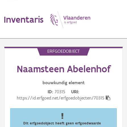
Inventaris
MENU
ERFGOEDOBJECT
Naamsteen Abelenhof
Erfgoedobject
Aanduidingsobject
bouwkundig
element
ID
70315
URI
Waarneming
https://id.erfgoed.net/erfgoedobjecten/70315
Thema
Gebeurtenis
Dit erfgoedobject heeft geen erfgoedwaarde