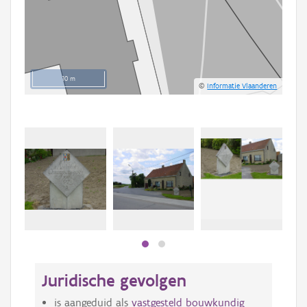
10 m
©
Informatie Vlaanderen
Beki
bee
bee
Juridische gevolgen
is aangeduid als
vastgesteld bouwkundig