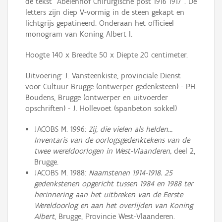
de tekst "Abelenhof Chirurgische post 1916 1917". De
letters zijn diep V-vormig in de steen gekapt en
lichtgrijs gepatineerd. Onderaan het officieel
monogram van Koning Albert I.
Hoogte 140 x Breedte 50 x Diepte 20 centimeter.
Uitvoering: J. Vansteenkiste, provinciale Dienst
voor Cultuur Brugge (ontwerper gedenksteen) - P.H.
Boudens, Brugge (ontwerper en uitvoerder
opschriften) - J. Hollevoet (spanbeton sokkel)
JACOBS M. 1996:
Zij, die vielen als helden...
Inventaris van de oorlogsgedenktekens van de
twee wereldoorlogen in West-Vlaanderen,
deel 2,
Brugge.
JACOBS M. 1988:
Naamstenen 1914-1918. 25
gedenkstenen opgericht tussen 1984 en 1988 ter
herinnering aan het uitbreken van de Eerste
Wereldoorlog en aan het overlijden van Koning
Albert
, Brugge, Provincie West-Vlaanderen.