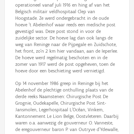
operationeel vanaf juli 1916 en hing af van het
Belgisch militair veldhospitaal Clep van
Hoogstade. Ze werd ondergebracht in de oude
hoeve 't Abelenhof waar reeds een medische post
gevestigd was. Deze post stond in voor de
zuidelijke sector. De hoeve lag dan ook langs de
weg van Reninge naar de Pijpegale en Zuidschote,
het front, zo'n 2 km hier vandaan, aan de Ieperlee.
De hoeve werd regelmatig beschoten en in de
zomer van 1917 werd de post opgeheven, toen de
hoeve door een beschieting werd vernietigd.
Op 14 november 1986 greep in Reninge bij het
Abelenhof de plechtige onthulling plaats van de
derde reeks Naamstenen: Chirurgische Post De
Grognie, Oudekapelle, Chirurgische Post Sint-
Jansmolen, Legerhospitaal L'Océan, Vinkem,
Kantonnement Le Lion Belge, Oostvleteren. Daarbij
waren o.a. aanwezig de gouverneur O. Vanneste,
de eregouverneur baron P. van Outryve d'Ydewalle,