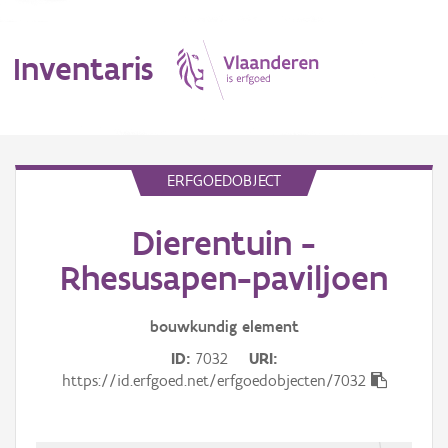
Inventaris
MENU
ERFGOEDOBJECT
Dierentuin -
Erfgoedobject
Rhesusapen-paviljoen
Aanduidingsobject
bouwkundig
element
Waarneming
ID
7032
URI
Thema
https://id.erfgoed.net/erfgoedobjecten/7032
Gebeurtenis