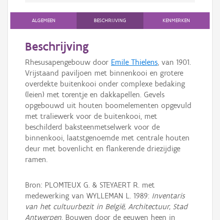
ALGEMEEN
BESCHRIJVING
KENMERKEN
Beschrijving
Rhesusapengebouw door
Emile Thielens
, van 1901.
Vrijstaand paviljoen met binnenkooi en grotere
overdekte buitenkooi onder complexe bedaking
(leien) met torentje en dakkapellen. Gevels
opgebouwd uit houten boomelementen opgevuld
met traliewerk voor de buitenkooi, met
beschilderd baksteenmetselwerk voor de
binnenkooi, laatstgenoemde met centrale houten
deur met bovenlicht en flankerende driezijdige
ramen.
Bron: PLOMTEUX G. & STEYAERT R. met
medewerking van WYLLEMAN L. 1989:
Inventaris
van het cultuurbezit in België, Architectuur, Stad
Antwerpen
, Bouwen door de eeuwen heen in