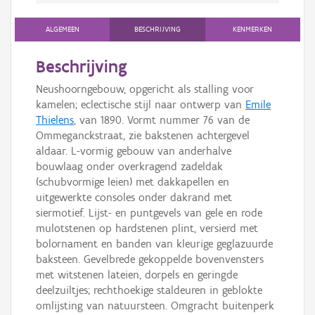
ALGEMEEN
BESCHRIJVING
KENMERKEN
Beschrijving
Neushoorngebouw, opgericht als stalling voor
kamelen; eclectische stijl naar ontwerp van
Emile
Thielens
, van 1890. Vormt nummer 76 van de
Ommeganckstraat, zie bakstenen achtergevel
aldaar. L-vormig gebouw van anderhalve
bouwlaag onder overkragend zadeldak
(schubvormige leien) met dakkapellen en
uitgewerkte consoles onder dakrand met
siermotief. Lijst- en puntgevels van gele en rode
mulotstenen op hardstenen plint, versierd met
bolornament en banden van kleurige geglazuurde
baksteen. Gevelbrede gekoppelde bovenvensters
met witstenen lateien, dorpels en geringde
deelzuiltjes; rechthoekige staldeuren in geblokte
omlijsting van natuursteen. Omgracht buitenperk