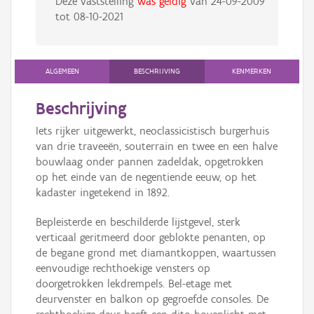
Deze vaststelling
was geldig
van
24-09-2009
tot
08-10-2021
ALGEMEEN
BESCHRIJVING
KENMERKEN
Beschrijving
Iets rijker uitgewerkt, neoclassicistisch burgerhuis
van drie traveeën, souterrain en twee en een halve
bouwlaag onder pannen zadeldak, opgetrokken
op het einde van de negentiende eeuw, op het
kadaster ingetekend in 1892.
Bepleisterde en beschilderde lijstgevel, sterk
verticaal geritmeerd door geblokte penanten, op
de begane grond met diamantkoppen, waartussen
eenvoudige rechthoekige vensters op
doorgetrokken lekdrempels. Bel-etage met
deurvenster en balkon op gegroefde consoles. De