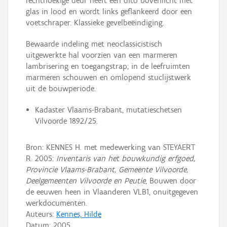
rechthoekige deur heeft een dito bovenlicht met
glas in lood en wordt links geflankeerd door een
voetschraper. Klassieke gevelbeëindiging.
Bewaarde indeling met neoclassicistisch
uitgewerkte hal voorzien van een marmeren
lambrisering en toegangstrap; in de leefruimten
marmeren schouwen en omlopend stuclijstwerk
uit de bouwperiode.
Kadaster Vlaams-Brabant, mutatieschetsen
Vilvoorde 1892/25.
Bron: KENNES H. met medewerking van STEYAERT
R. 2005:
Inventaris van het bouwkundig erfgoed,
Provincie Vlaams-Brabant, Gemeente Vilvoorde,
Deelgemeenten Vilvoorde en Peutie
, Bouwen door
de eeuwen heen in Vlaanderen VLB1, onuitgegeven
werkdocumenten.
Auteurs:
Kennes, Hilde
Datum:
2005