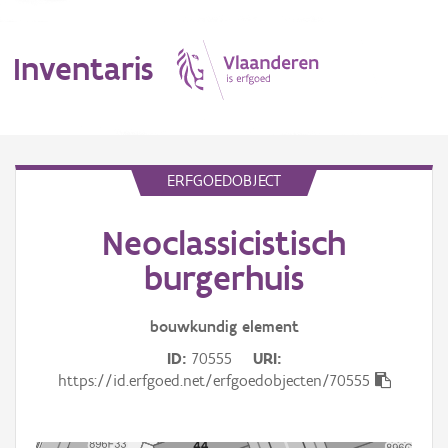
Inventaris
MENU
ERFGOEDOBJECT
Neoclassicistisch
Erfgoedobject
burgerhuis
Aanduidingsobject
bouwkundig
element
Waarneming
ID
70555
URI
Thema
https://id.erfgoed.net/erfgoedobjecten/70555
Gebeurtenis