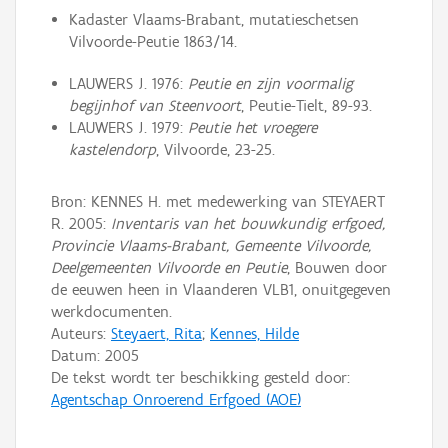
Kadaster Vlaams-Brabant, mutatieschetsen
Vilvoorde-Peutie 1863/14.
LAUWERS J. 1976:
Peutie en zijn voormalig
begijnhof van Steenvoort
, Peutie-Tielt, 89-93.
LAUWERS J. 1979:
Peutie het vroegere
kastelendorp
, Vilvoorde, 23-25.
Bron: KENNES H. met medewerking van STEYAERT
R. 2005:
Inventaris van het bouwkundig erfgoed,
Provincie Vlaams-Brabant, Gemeente Vilvoorde,
Deelgemeenten Vilvoorde en Peutie
, Bouwen door
de eeuwen heen in Vlaanderen VLB1, onuitgegeven
werkdocumenten.
Auteurs:
Steyaert, Rita
;
Kennes, Hilde
Datum:
2005
De tekst wordt ter beschikking gesteld door:
Agentschap Onroerend Erfgoed (AOE)