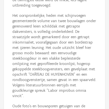
uitbreiding toegevoegd.
Het oorspronkelijke, heden met schijnvoegen
gecementeerde volume van twee bouwlagen onder
gerenoveerd leien schilddak met getrapte
dakvensters, is volledig onderkelderd. De
straatzijde wordt gemarkeerd door een getrapt
inkomrisaliet, voorafgegaan door een bordestrap
met ijzeren leuning. Het oude uitzicht bleef hier
grosso modo bewaard: een eenvoudige
steekboogdeur in een vlakke bepleisterde
omlijsting met geprofileerde kroonlijst; hogerop
gekoppelde steekboogvensters, een gevelplaat met
opschrift "CHÂTEAU DE HUYENHOVEN" en een
rondboogvenstertje, samen gevat in een spaarveld.
Volgens literatuurbronnen eertijds met
goudkleurige spreuk "Labor improbus omnia
vincit".
Oude foto’s en bouwsporen getuigen van de