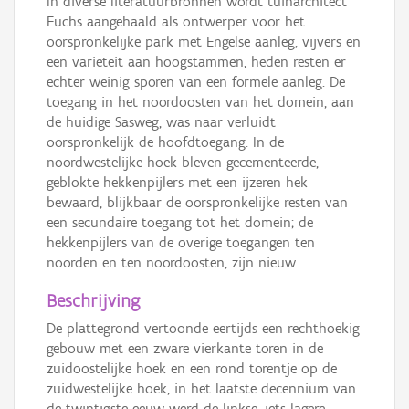
In diverse literatuurbronnen wordt tuinarchitect
Fuchs aangehaald als ontwerper voor het
oorspronkelijke park met Engelse aanleg, vijvers en
een variëteit aan hoogstammen, heden resten er
echter weinig sporen van een formele aanleg. De
toegang in het noordoosten van het domein, aan
de huidige Sasweg, was naar verluidt
oorspronkelijk de hoofdtoegang. In de
noordwestelijke hoek bleven gecementeerde,
geblokte hekkenpijlers met een ijzeren hek
bewaard, blijkbaar de oorspronkelijke resten van
een secundaire toegang tot het domein; de
hekkenpijlers van de overige toegangen ten
noorden en ten noordoosten, zijn nieuw.
Beschrijving
De plattegrond vertoonde eertijds een rechthoekig
gebouw met een zware vierkante toren in de
zuidoostelijke hoek en een rond torentje op de
zuidwestelijke hoek, in het laatste decennium van
de twintigste eeuw werd de linkse, iets lagere