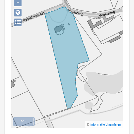
−
Persoon of collectief
Downloads
Hergebruik
Aanmelden
50 m
©
Informatie Vlaanderen