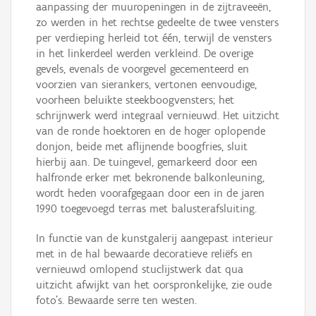
aanpassing der muuropeningen in de zijtraveeën,
zo werden in het rechtse gedeelte de twee vensters
per verdieping herleid tot één, terwijl de vensters
in het linkerdeel werden verkleind. De overige
gevels, evenals de voorgevel gecementeerd en
voorzien van sierankers, vertonen eenvoudige,
voorheen beluikte steekboogvensters; het
schrijnwerk werd integraal vernieuwd. Het uitzicht
van de ronde hoektoren en de hoger oplopende
donjon, beide met aflijnende boogfries, sluit
hierbij aan. De tuingevel, gemarkeerd door een
halfronde erker met bekronende balkonleuning,
wordt heden voorafgegaan door een in de jaren
1990 toegevoegd terras met balusterafsluiting.
In functie van de kunstgalerij aangepast interieur
met in de hal bewaarde decoratieve reliëfs en
vernieuwd omlopend stuclijstwerk dat qua
uitzicht afwijkt van het oorspronkelijke, zie oude
foto’s. Bewaarde serre ten westen.