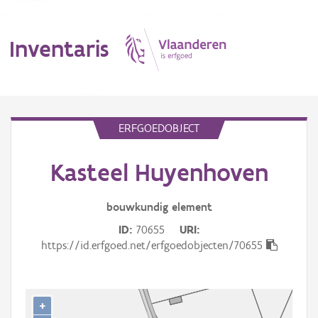
Inventaris
MENU
ERFGOEDOBJECT
Kasteel Huyenhoven
Erfgoedobject
Aanduidingsobject
bouwkundig
element
ID
70655
URI
Waarneming
https://id.erfgoed.net/erfgoedobjecten/70655
Thema
Gebeurtenis
+