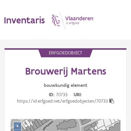
Inventaris
MENU
ERFGOEDOBJECT
Brouwerij Martens
Erfgoedobject
Aanduidingsobject
bouwkundig
element
ID
70733
URI
Waarneming
https://id.erfgoed.net/erfgoedobjecten/70733
Thema
Gebeurtenis
+