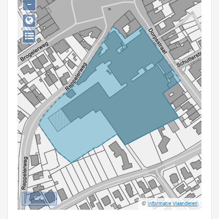
−
Persoon of collectief
Downloads
Hergebruik
Aanmelden
50 m
©
Informatie Vlaanderen