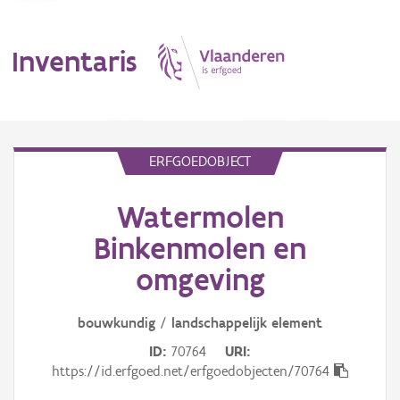
Inventaris
MENU
ERFGOEDOBJECT
Watermolen
Erfgoedobject
Binkenmolen en
Aanduidingsobject
omgeving
Waarneming
bouwkundig
/
landschappelijk
element
Thema
ID
70764
URI
https://id.erfgoed.net/erfgoedobjecten/70764
Gebeurtenis