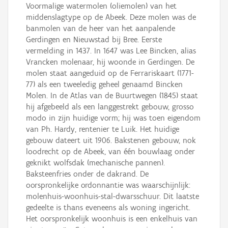
Voormalige watermolen (oliemolen) van het
middenslagtype op de Abeek. Deze molen was de
banmolen van de heer van het aanpalende
Gerdingen en Nieuwstad bij Bree. Eerste
vermelding in 1437. In 1647 was Lee Bincken, alias
Vrancken molenaar, hij woonde in Gerdingen. De
molen staat aangeduid op de Ferrariskaart (1771-
77) als een tweeledig geheel genaamd Bincken
Molen. In de Atlas van de Buurtwegen (1845) staat
hij afgebeeld als een langgestrekt gebouw, grosso
modo in zijn huidige vorm; hij was toen eigendom
van Ph. Hardy, rentenier te Luik. Het huidige
gebouw dateert uit 1906. Bakstenen gebouw, nok
loodrecht op de Abeek, van één bouwlaag onder
geknikt wolfsdak (mechanische pannen).
Baksteenfries onder de dakrand. De
oorspronkelijke ordonnantie was waarschijnlijk:
molenhuis-woonhuis-stal-dwarsschuur. Dit laatste
gedeelte is thans eveneens als woning ingericht.
Het oorspronkelijk woonhuis is een enkelhuis van