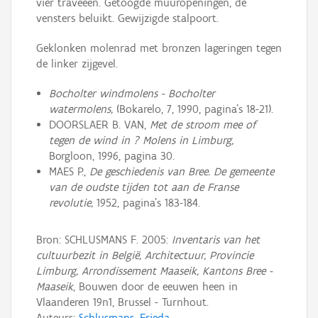
vier traveeën. Getoogde muuropeningen, de
vensters beluikt. Gewijzigde stalpoort.
Geklonken molenrad met bronzen lageringen tegen
de linker zijgevel.
Bocholter windmolens - Bocholter
watermolens,
(Bokarelo, 7, 1990, pagina's 18-21).
DOORSLAER B. VAN,
Met de stroom mee of
tegen de wind in ? Molens in Limburg,
Borgloon, 1996, pagina 30.
MAES P.,
De geschiedenis van Bree. De gemeente
van de oudste tijden tot aan de Franse
revolutie,
1952, pagina's 183-184.
Bron: SCHLUSMANS F. 2005:
Inventaris van het
cultuurbezit in België, Architectuur, Provincie
Limburg, Arrondissement Maaseik, Kantons Bree -
Maaseik
, Bouwen door de eeuwen heen in
Vlaanderen 19n1, Brussel - Turnhout.
Auteurs:
Schlusmans, Frieda