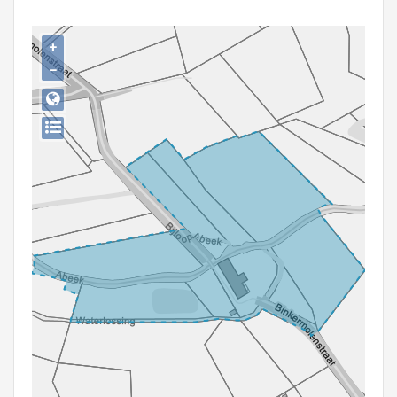
Persoon of collectief
+
Downloads
−
Hergebruik
Aanmelden