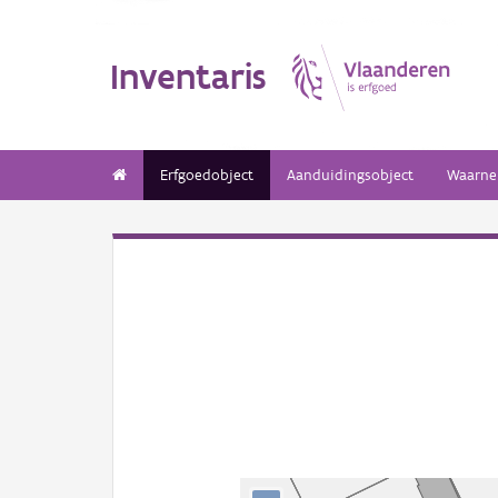
Inventaris
Erfgoedobject
Aanduidingsobject
Waarne