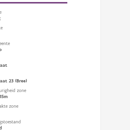
e
g
te
eente
o
raat
aat 23 (Bree)
righeid zone
 15m
akte zone
gstoestand
d