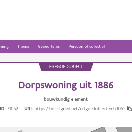
ming
Thema
Gebeurtenis
Persoon of collectief
ERFGOEDOBJECT
Dorpswoning uit 1886
bouwkundig
element
ID
71052
URI
https://id.erfgoed.net/erfgoedobjecten/71052