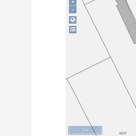
+
−
10 m