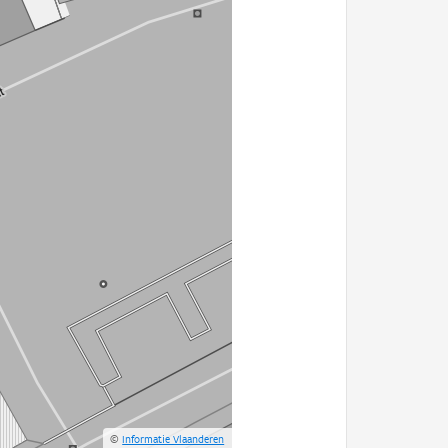
©
Informatie Vlaanderen