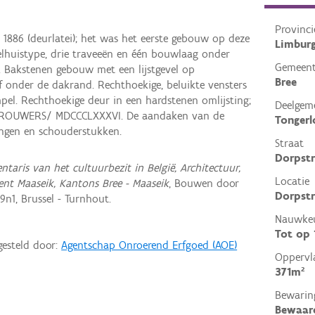
Provinci
1886 (deurlatei); het was het eerste gebouw op deze
Limbur
elhuistype, drie traveeën en één bouwlaag onder
Gemeen
 Bakstenen gebouw met een lijstgevel op
Bree
f onder de dakrand. Rechthoekige, beluikte vensters
pel. Rechthoekige deur in een hardstenen omlijsting;
Deelgem
: BROUWERS/ MDCCCLXXXVI. De aandaken van de
Tongerl
tingen en schouderstukken.
Straat
Dorpst
entaris van het cultuurbezit in België, Architectuur,
Locatie
ent Maaseik, Kantons Bree - Maaseik
, Bouwen door
Dorpstr
n1, Brussel - Turnhout.
Nauwkeu
Tot op
gesteld door:
Agentschap Onroerend Erfgoed (AOE)
Oppervl
371m²
Bewarin
Bewaar