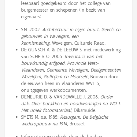
leesbaar) goedgekeurd door het college van
burgemeester en schepenen (in bezit van
eigenaars)
S.N. 2002:
Architectuur in eigen buurt. Gevels en
gebouwen in Wevelgem, een
kennismaking,
Wevelgem, Culturele Raad.
DE GUNSCH A. & DE LEEUW S. met medewerking
van SCHEIR O. 2005:
Inventaris van het
bouwkundig erfgoed, Provincie West-
Vlaanderen, Gemeente Wevelgem, Deelgemeenten
Wevelgem, Gullegem en Moorsele
, Bouwen door
de eeuwen heen in Vlaanderen WVL15,
onuitgegeven werkdocumenten.
DEMEURIE D. & VANDEWALLE J. 2006:
Onder
dak. Over barakken en noodwoningen na WO 1.
Met uniek fotomateriaal,
Diksmuide.
SMETS M. e.a. 1985:
Resurgam. De Belgische
wederopbouw na 1914,
Brussel.
Informatie meegedeeld door de huidige