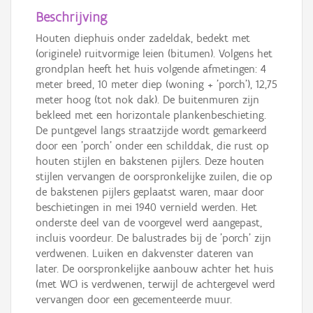
Beschrijving
Houten diephuis onder zadeldak, bedekt met
(originele) ruitvormige leien (bitumen). Volgens het
grondplan heeft het huis volgende afmetingen: 4
meter breed, 10 meter diep (woning + 'porch'), 12,75
meter hoog (tot nok dak). De buitenmuren zijn
bekleed met een horizontale plankenbeschieting.
De puntgevel langs straatzijde wordt gemarkeerd
door een 'porch' onder een schilddak, die rust op
houten stijlen en bakstenen pijlers. Deze houten
stijlen vervangen de oorspronkelijke zuilen, die op
de bakstenen pijlers geplaatst waren, maar door
beschietingen in mei 1940 vernield werden. Het
onderste deel van de voorgevel werd aangepast,
incluis voordeur. De balustrades bij de 'porch' zijn
verdwenen. Luiken en dakvenster dateren van
later. De oorspronkelijke aanbouw achter het huis
(met WC) is verdwenen, terwijl de achtergevel werd
vervangen door een gecementeerde muur.