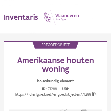
Inventaris
MENU
ERFGOEDOBJECT
Amerikaanse houten
Erfgoedobject
woning
Aanduidingsobject
bouwkundig
element
Waarneming
ID
71288
URI
Thema
https://id.erfgoed.net/erfgoedobjecten/71288
Gebeurtenis