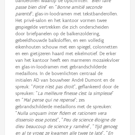
banderollen waarop de opschriften: "
Bien faire
passe bien dire
" en "
Bonne amitié seconde
parenté
"; glas-in-loodramen met tekstbanderollen.
Het privé-salon en het kantoor vormen twee
gespiegelde vertrekken die zich onderscheiden
door briefpanelen op de balkenzoldering,
gebeeldhouwde balksloffen, en een volledig
eikenhouten schouw met een spiegel, colonnetten
en een gietijzeren haard met eikelmotief. De erker
van het kantoor heeft een marmeren mozaïekvloer
en glas-in-loodramen met gebrandschilderde
medaillons. In de bovenlichten centraal de
initialen AD van bouwheer André Dumont en de
spreuk: "
Force n'est pas droit
", geflankeerd door de
spreuken: "
La meilleure finesse c'est la simplesse
"
en "
Mal pense qui ne repense
"; zes
gebrandschilderde medaillons met de spreuken:
"
Nulla unquam inter fidem et rationem vera
dissensio esse potest
", "
Peu de science éloigne de
dieu beaucoup de science y ramène
", "
Tijd genoeg
en al te vroeg ze kwamen alle twee te late
", "
En