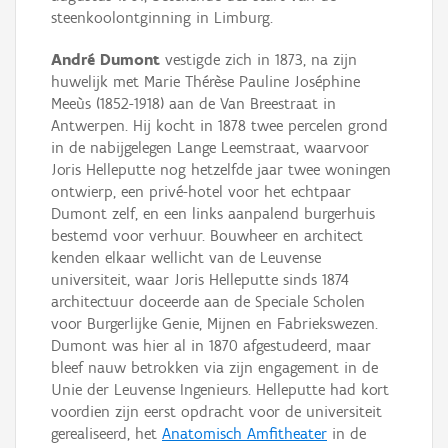
steenkoolontginning in Limburg.
André Dumont
vestigde zich in 1873, na zijn
huwelijk met Marie Thérèse Pauline Joséphine
Meeùs (1852-1918) aan de Van Breestraat in
Antwerpen. Hij kocht in 1878 twee percelen grond
in de nabijgelegen Lange Leemstraat, waarvoor
Joris Helleputte nog hetzelfde jaar twee woningen
ontwierp, een privé-hotel voor het echtpaar
Dumont zelf, en een links aanpalend burgerhuis
bestemd voor verhuur. Bouwheer en architect
kenden elkaar wellicht van de Leuvense
universiteit, waar Joris Helleputte sinds 1874
architectuur doceerde aan de Speciale Scholen
voor Burgerlijke Genie, Mijnen en Fabriekswezen.
Dumont was hier al in 1870 afgestudeerd, maar
bleef nauw betrokken via zijn engagement in de
Unie der Leuvense Ingenieurs. Helleputte had kort
voordien zijn eerst opdracht voor de universiteit
gerealiseerd, het
Anatomisch Amfitheater
in de