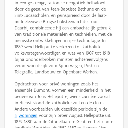
in een gestrenge, rationele neogotiek beïnvloed
door de geest van Jean-Baptiste Bethune en de
Sint-Lucasscholen, en geïnspireerd door de laat-
middeleeuwse Brugse baksteenarchitectuur.
Daarbij combineerde hij een ambachtelijk gebruik
van traditionele materialen en technieken, met de
nieuwste ontwikkelingen in ijzertechnologie. In
1889 werd Helleputte verkozen tot katholiek
volksvertegenwoordiger, en was van 1907 tot 1918
bijna ononderbroken minister, achtereenvolgens
verantwoordelijk voor Spoorwegen, Post en
Telegrafie, Landbouw en Openbare Werken.
Opdrachten voor privé-woningen zoals het
ensemble Dumont, vormen een minderheid in het
oeuvre van Joris Helleputte, wiens carrière vooral
in dienst stond de katholieke zuil en de clerus.
Andere voorbeelden uit dezelfde periode zijn de
rijwoningen
voor zijn broer August Helleputte uit
1879-1880 aan de Citadellaan te Gent, en het riante
landhuis Wauthier uit 1882-1887 te Hannut. Van