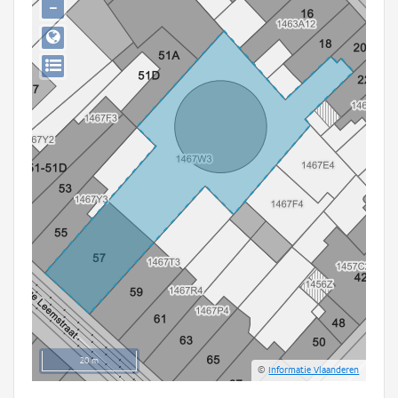
−
Persoon of collectief
Downloads
Hergebruik
Aanmelden
20 m
©
Informatie Vlaanderen