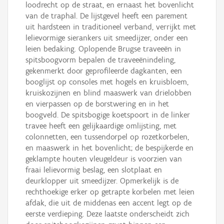
loodrecht op de straat, en ernaast het bovenlicht
van de traphal. De lijstgevel heeft een parement
uit hardsteen in traditioneel verband, verrijkt met
lelievormige sierankers uit smeedijzer, onder een
leien bedaking. Oplopende Brugse traveeën in
spitsboogvorm bepalen de traveeënindeling,
gekenmerkt door geprofileerde dagkanten, een
booglijst op consoles met hogels en kruisbloem,
kruiskozijnen en blind maaswerk van drielobben
en vierpassen op de borstwering en in het
boogveld. De spitsbogige koetspoort in de linker
travee heeft een gelijkaardige omlijsting, met
colonnetten, een tussendorpel op rozetkorbelen,
en maaswerk in het bovenlicht; de bespijkerde en
geklampte houten vleugeldeur is voorzien van
fraai lelievormig beslag, een slotplaat en
deurklopper uit smeedijzer. Opmerkelijk is de
rechthoekige erker op getrapte korbelen met leien
afdak, die uit de middenas een accent legt op de
eerste verdieping. Deze laatste onderscheidt zich