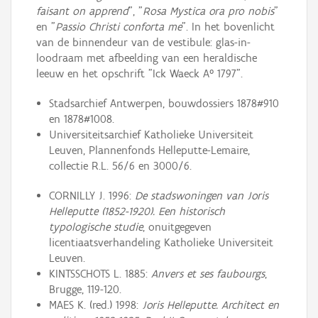
faisant on apprend
", "
Rosa Mystica ora pro nobis
"
en "
Passio Christi conforta me
". In het bovenlicht
van de binnendeur van de vestibule: glas-in-
loodraam met afbeelding van een heraldische
leeuw en het opschrift "Ick Waeck A° 1797".
Stadsarchief Antwerpen, bouwdossiers 1878#910
en 1878#1008.
Universiteitsarchief Katholieke Universiteit
Leuven, Plannenfonds Helleputte-Lemaire,
collectie R.L. 56/6 en 3000/6.
CORNILLY J. 1996:
De stadswoningen van Joris
Helleputte (1852-1920). Een historisch
typologische studie
, onuitgegeven
licentiaatsverhandeling Katholieke Universiteit
Leuven.
KINTSSCHOTS L. 1885:
Anvers et ses faubourgs
,
Brugge, 119-120.
MAES K. (red.) 1998:
Joris Helleputte. Architect en