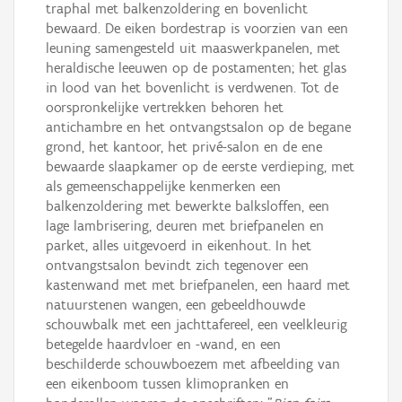
traphal met balkenzoldering en bovenlicht
bewaard. De eiken bordestrap is voorzien van een
leuning samengesteld uit maaswerkpanelen, met
heraldische leeuwen op de postamenten; het glas
in lood van het bovenlicht is verdwenen. Tot de
oorspronkelijke vertrekken behoren het
antichambre en het ontvangstsalon op de begane
grond, het kantoor, het privé-salon en de ene
bewaarde slaapkamer op de eerste verdieping, met
als gemeenschappelijke kenmerken een
balkenzoldering met bewerkte balksloffen, een
lage lambrisering, deuren met briefpanelen en
parket, alles uitgevoerd in eikenhout. In het
ontvangstsalon bevindt zich tegenover een
kastenwand met met briefpanelen, een haard met
natuurstenen wangen, een gebeeldhouwde
schouwbalk met een jachttafereel, een veelkleurig
betegelde haardvloer en -wand, en een
beschilderde schouwboezem met afbeelding van
een eikenboom tussen klimopranken en