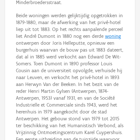
Minderbroedersstraat.
Beide woningen werden gelijktijdig opgetrokken in
1879-1880, maar de afwerking van het privé-hotel
liep uit tot 1883. Op het rechts aanpalende perceel
liet André Dumont in 1880 nog een derde
woning
ontwerpen door Joris Helleputte, opnieuw een
burgerhuis waarvan de bouw pas uit 1883 dateert,
dat al in 1885 werd verkocht aan Edward De Wit-
Somers. Toen Dumont in 1890 professor Louis
Cousin aan de universiteit opvolgde, verhuisde hij
naar Leuven, en verkocht het privé-hotel in 1893
aan Herwyn Van der Beeken. In het bezit van de
reder Henri Martin Gylsen (Antwerpen, 1874-
Antwerpen, 1953) vanaf 1931, en van de Société
Industrielle et Commerciale sinds 1943, werd het
herenhuis in 1979 aangekocht door de stad
Antwerpen. Het gebouw stond van 1979 tot 2015
ter beschikking van het Humanistisch Verbond, als
Vrijzinnig Ontmoetingscentrum Karel Cuypershuis.
Een eerste uitbreiding aan de tuinzijde waarvoor