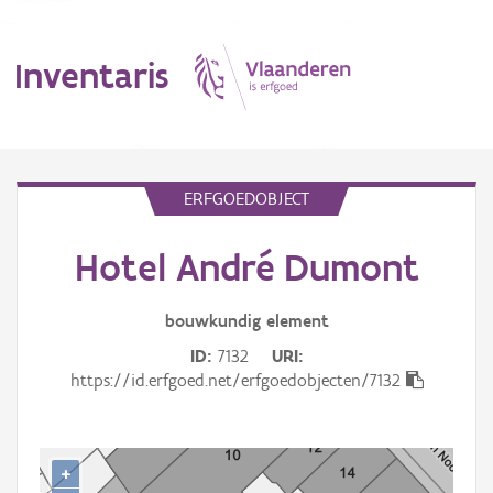
Inventaris
MENU
ERFGOEDOBJECT
Hotel André Dumont
Erfgoedobject
Aanduidingsobject
bouwkundig
element
ID
7132
URI
Waarneming
https://id.erfgoed.net/erfgoedobjecten/7132
Thema
Gebeurtenis
+