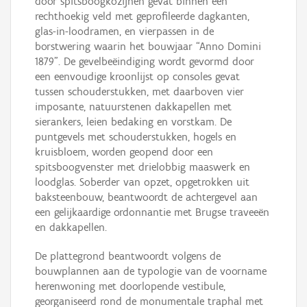
door spitsboogkozijnen gevat binnen een
rechthoekig veld met geprofileerde dagkanten,
glas-in-loodramen, en vierpassen in de
borstwering waarin het bouwjaar “Anno Domini
1879”. De gevelbeëindiging wordt gevormd door
een eenvoudige kroonlijst op consoles gevat
tussen schouderstukken, met daarboven vier
imposante, natuurstenen dakkapellen met
sierankers, leien bedaking en vorstkam. De
puntgevels met schouderstukken, hogels en
kruisbloem, worden geopend door een
spitsboogvenster met drielobbig maaswerk en
loodglas. Soberder van opzet, opgetrokken uit
baksteenbouw, beantwoordt de achtergevel aan
een gelijkaardige ordonnantie met Brugse traveeën
en dakkapellen.
De plattegrond beantwoordt volgens de
bouwplannen aan de typologie van de voorname
herenwoning met doorlopende vestibule,
georganiseerd rond de monumentale traphal met