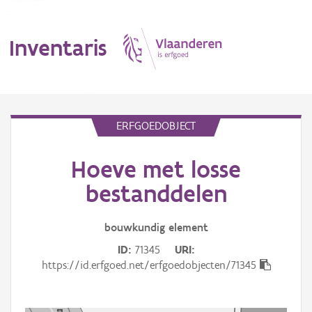
Inventaris
MENU
ERFGOEDOBJECT
Hoeve met losse
Erfgoedobject
bestanddelen
Aanduidingsobject
bouwkundig
element
Waarneming
ID
71345
URI
Thema
https://id.erfgoed.net/erfgoedobjecten/71345
Gebeurtenis