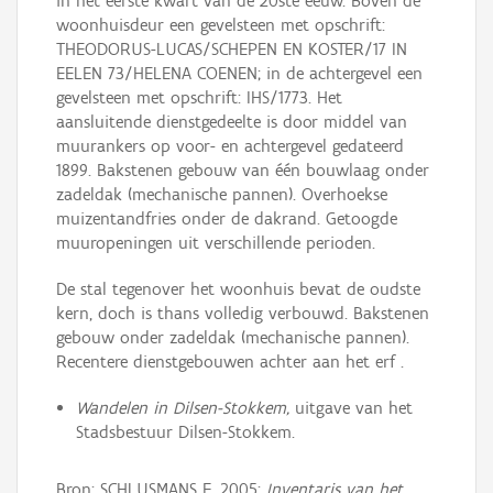
in het eerste kwart van de 20ste eeuw. Boven de
woonhuisdeur een gevelsteen met opschrift:
THEODORUS-LUCAS/SCHEPEN EN KOSTER/17 IN
EELEN 73/HELENA COENEN; in de achtergevel een
gevelsteen met opschrift: IHS/1773. Het
aansluitende dienstgedeelte is door middel van
muurankers op voor- en achtergevel gedateerd
1899. Bakstenen gebouw van één bouwlaag onder
zadeldak (mechanische pannen). Overhoekse
muizentandfries onder de dakrand. Getoogde
muuropeningen uit verschillende perioden.
De stal tegenover het woonhuis bevat de oudste
kern, doch is thans volledig verbouwd. Bakstenen
gebouw onder zadeldak (mechanische pannen).
Recentere dienstgebouwen achter aan het erf .
Wandelen in Dilsen-Stokkem,
uitgave van het
Stadsbestuur Dilsen-Stokkem.
Bron: SCHLUSMANS F. 2005:
Inventaris van het