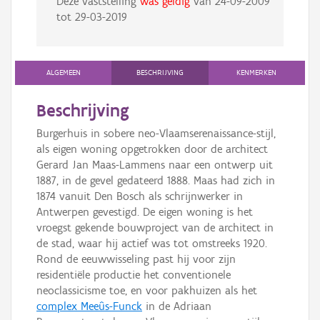
Deze vaststelling
was geldig
van
24-09-2009
tot
29-03-2019
ALGEMEEN
BESCHRIJVING
KENMERKEN
Beschrijving
Burgerhuis in sobere neo-Vlaamserenaissance-stijl,
als eigen woning opgetrokken door de architect
Gerard Jan Maas-Lammens naar een ontwerp uit
1887, in de gevel gedateerd 1888. Maas had zich in
1874 vanuit Den Bosch als schrijnwerker in
Antwerpen gevestigd. De eigen woning is het
vroegst gekende bouwproject van de architect in
de stad, waar hij actief was tot omstreeks 1920.
Rond de eeuwwisseling past hij voor zijn
residentiële productie het conventionele
neoclassicisme toe, en voor pakhuizen als het
complex Meeûs-Funck
in de Adriaan