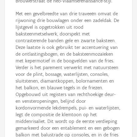
Brouwerstraat de neo-Vlaamserenaissance-stijl.
Met een gevelbreedte van drie traveeën omvat de
rijwoning drie bouwlagen onder een zadeldak. De
lijstgevel is opgetrokken uit rood
baksteenmetselwerk, doorspekt met
contrasterende banden gele en zwarte baksteen.
Deze laatste is ook gebruikt ter accentuering van
de ontlastingsbogen, en de baksteenmozaïeken
met kepermotief in de boogvelden van de fries.
Verder is het parement verwerkt met natuursteen
voor de plint, bossage, waterlijsten, consoles,
sluitstenen, diamantkoppen, bolornamenten en
het balkon, en blauwe tegels in de friezen.
Opgebouwd uit registers van rechthoekige deur-
en vensteropeningen, belijnd door
kordonvormende lekdrempels, pui- en waterlijsten,
legt de compositie de klemtoon op het
middenrisaliet. Dit wordt op de eerste verdieping
gemarkeerd door een entablement en een gebogen
balkon met balustrade op consoles, en in de fries