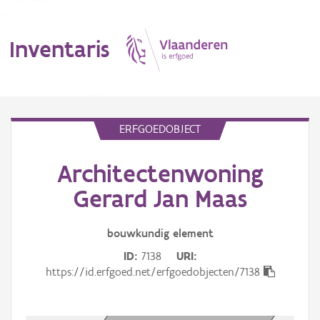
Inventaris
MENU
ERFGOEDOBJECT
Architectenwoning
Erfgoedobject
Gerard Jan Maas
Aanduidingsobject
bouwkundig
element
Waarneming
ID
7138
URI
Thema
https://id.erfgoed.net/erfgoedobjecten/7138
Gebeurtenis