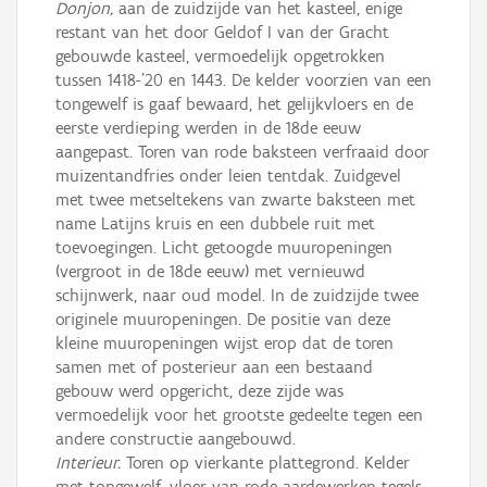
Donjon,
aan de zuidzijde van het kasteel, enige
restant van het door Geldof I van der Gracht
gebouwde kasteel, vermoedelijk opgetrokken
tussen 1418-'20 en 1443. De kelder voorzien van een
tongewelf is gaaf bewaard, het gelijkvloers en de
eerste verdieping werden in de 18de eeuw
aangepast. Toren van rode baksteen verfraaid door
muizentandfries onder leien tentdak. Zuidgevel
met twee metseltekens van zwarte baksteen met
name Latijns kruis en een dubbele ruit met
toevoegingen. Licht getoogde muuropeningen
(vergroot in de 18de eeuw) met vernieuwd
schijnwerk, naar oud model. In de zuidzijde twee
originele muuropeningen. De positie van deze
kleine muuropeningen wijst erop dat de toren
samen met of posterieur aan een bestaand
gebouw werd opgericht, deze zijde was
vermoedelijk voor het grootste gedeelte tegen een
andere constructie aangebouwd.
Interieur.
Toren op vierkante plattegrond. Kelder
met tongewelf, vloer van rode aardewerken tegels.