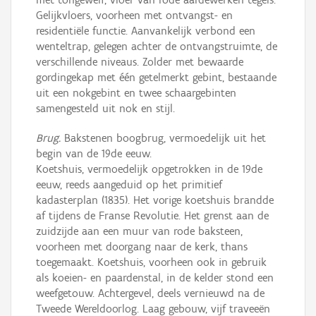
Gelijkvloers, voorheen met ontvangst- en
residentiële functie. Aanvankelijk verbond een
wenteltrap, gelegen achter de ontvangstruimte, de
verschillende niveaus. Zolder met bewaarde
gordingekap met één getelmerkt gebint, bestaande
uit een nokgebint en twee schaargebinten
samengesteld uit nok en stijl.
Brug.
Bakstenen boogbrug, vermoedelijk uit het
begin van de 19de eeuw.
Koetshuis, vermoedelijk opgetrokken in de 19de
eeuw, reeds aangeduid op het primitief
kadasterplan (1835). Het vorige koetshuis brandde
af tijdens de Franse Revolutie. Het grenst aan de
zuidzijde aan een muur van rode baksteen,
voorheen met doorgang naar de kerk, thans
toegemaakt. Koetshuis, voorheen ook in gebruik
als koeien- en paardenstal, in de kelder stond een
weefgetouw. Achtergevel, deels vernieuwd na de
Tweede Wereldoorlog. Laag gebouw, vijf traveeën