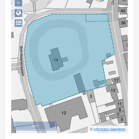
−
Persoon of collectief
Downloads
Hergebruik
Aanmelden
50 m
©
Informatie Vlaanderen