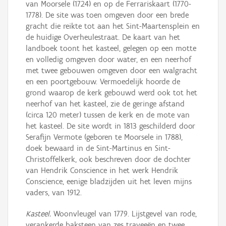
van Moorsele (1724) en op de Ferrariskaart (1770-
1778). De site was toen omgeven door een brede
gracht die reikte tot aan het Sint-Maartensplein en
de huidige Overheulestraat. De kaart van het
landboek toont het kasteel, gelegen op een motte
en volledig omgeven door water, en een neerhof
met twee gebouwen omgeven door een walgracht
en een poortgebouw. Vermoedelijk hoorde de
grond waarop de kerk gebouwd werd ook tot het
neerhof van het kasteel, zie de geringe afstand
(circa 120 meter) tussen de kerk en de mote van
het kasteel. De site wordt in 1813 geschilderd door
Serafijn Vermote (geboren te Moorsele in 1788),
doek bewaard in de Sint-Martinus en Sint-
Christoffelkerk, ook beschreven door de dochter
van Hendrik Conscience in het werk Hendrik
Conscience, eenige bladzijden uit het leven mijns
vaders, van 1912.
Kasteel.
Woonvleugel van 1779. Lijstgevel van rode,
verankerde baksteen van zes traveeën en twee