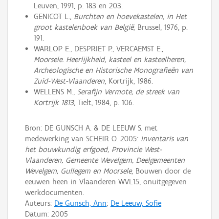
Leuven, 1991, p. 183 en 203.
GENICOT L.,
Burchten en hoevekastelen, in Het
groot kastelenboek van België
, Brussel, 1976, p.
191.
WARLOP E., DESPRIET P., VERCAEMST E.,
Moorsele. Heerlijkheid, kasteel en kasteelheren,
Archeologische en Historische Monografieën van
Zuid-West-Vlaanderen
, Kortrijk, 1986.
WELLENS M.,
Serafijn Vermote, de streek van
Kortrijk 1813
, Tielt, 1984, p. 106.
Bron: DE GUNSCH A. & DE LEEUW S. met
medewerking van SCHEIR O. 2005:
Inventaris van
het bouwkundig erfgoed, Provincie West-
Vlaanderen, Gemeente Wevelgem, Deelgemeenten
Wevelgem, Gullegem en Moorsele
, Bouwen door de
eeuwen heen in Vlaanderen WVL15, onuitgegeven
werkdocumenten.
Auteurs:
De Gunsch, Ann
;
De Leeuw, Sofie
Datum:
2005