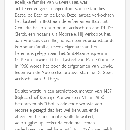
adellijke familie van Gavere). Het was
achtereenvolgens in eigendom van de families
Basta, de Beer en de Lens. Deze laatste verkochten
het kasteel in 1803 aan de erfgenamen Baut uit
Gent die het op hun beurt verkochten aan P.J. De
Clerck, een notaris uit Moorsele. Hij verkoopt het
aan François Cornillie, lid van een vooraanstaande
koopmansfamilie, tevens eigenaar van het
herenhuis gelegen aan het Sint-Maartensplein nr.
15. Pepin Lowie erft het kasteel van Marie Cornillie.
In 1966 wordt het door de erfgenamen van Lowie,
leden van de Moorseelse brouwersfamilie De Geest
verkocht aan R. Theys.
De site wordt in een archiefdocumenten van 1457
(Rijksarchief Kortrijk, Aanwinsten, VI, nr. 2813)
beschreven als "thof, stede ende wonste van
Moorsele gezegd dat het wel behuust ende
gheedifyert is met mote, walle bewatert,
valbrugghe uptreckende ende met eenen
nederhove ooc wel behuust". In 1509-'12 vermeldt