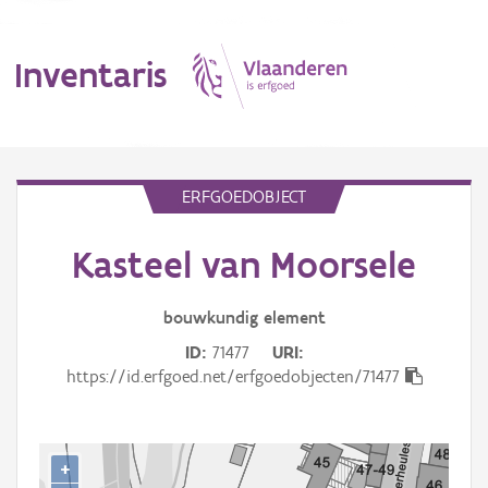
Inventaris
MENU
ERFGOEDOBJECT
Kasteel van Moorsele
Erfgoedobject
Aanduidingsobject
bouwkundig
element
ID
71477
URI
Waarneming
https://id.erfgoed.net/erfgoedobjecten/71477
Thema
Gebeurtenis
+