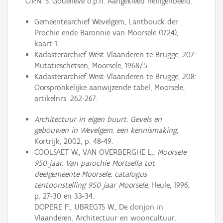
O.P.N."S. Godelieve o.p.n. Aangekleed heiligenbeeld.
Gemeentearchief Wevelgem, Lantbouck der
Prochie ende Baronnie van Moorsele (1724),
kaart 1.
Kadasterarchief West-Vlaanderen te Brugge, 207:
Mutatieschetsen, Moorsele, 1968/5.
Kadasterarchief West-Vlaanderen te Brugge, 208:
Oorspronkelijke aanwijzende tabel, Moorsele,
artikelnrs. 262-267.
Architectuur in eigen buurt. Gevels en
gebouwen in Wevelgem, een kennismaking
,
Kortrijk, 2002, p. 48-49.
COOLSAET W., VAN OVERBERGHE L.,
Moorsele
950 jaar. Van parochie Mortsella tot
deelgemeente Moorsele, catalogus
tentoonstelling 950 jaar Moorsele
, Heule, 1996,
p. 27-30 en 33-34.
DOPERE F., UBREGTS W., De donjon in
Vlaanderen. Architectuur en wooncultuur,