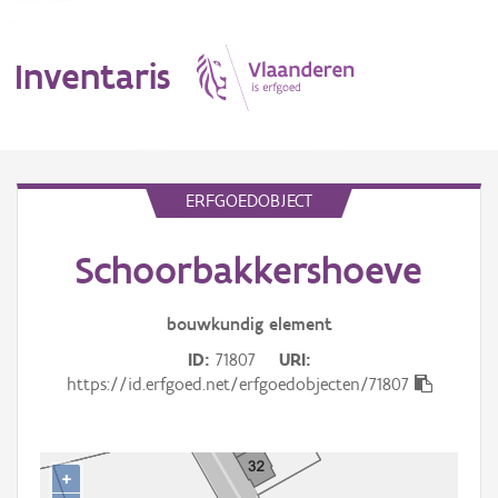
Inventaris
MENU
ERFGOEDOBJECT
Schoorbakkershoeve
Erfgoedobject
Aanduidingsobject
bouwkundig
element
ID
71807
URI
Waarneming
https://id.erfgoed.net/erfgoedobjecten/71807
Thema
Gebeurtenis
+