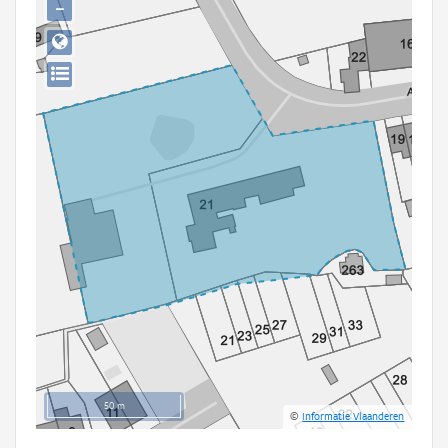
−
Persoon of collectief
Downloads
Hergebruik
Aanmelden
50 m
©
Informatie Vlaanderen