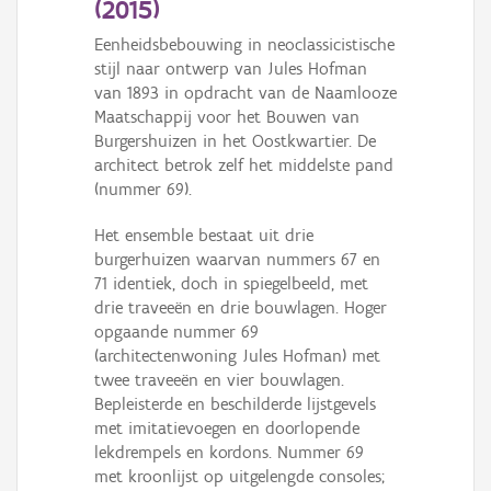
(
2015
)
Persoon of collectief
Eenheidsbebouwing in neoclassicistische
Downloads
stijl naar ontwerp van Jules Hofman
van 1893 in opdracht van de Naamlooze
Hergebruik
Maatschappij voor het Bouwen van
Burgershuizen in het Oostkwartier. De
Aanmelden
architect betrok zelf het middelste pand
(nummer 69).
Het ensemble bestaat uit drie
burgerhuizen waarvan nummers 67 en
71 identiek, doch in spiegelbeeld, met
drie traveeën en drie bouwlagen. Hoger
opgaande nummer 69
(architectenwoning Jules Hofman) met
twee traveeën en vier bouwlagen.
Bepleisterde en beschilderde lijstgevels
met imitatievoegen en doorlopende
lekdrempels en kordons. Nummer 69
met kroonlijst op uitgelengde consoles;