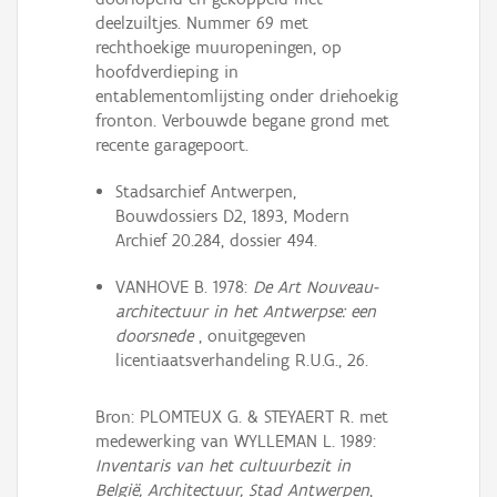
deelzuiltjes. Nummer 69 met
rechthoekige muuropeningen, op
hoofdverdieping in
entablementomlijsting onder driehoekig
fronton. Verbouwde begane grond met
recente garagepoort.
Stadsarchief Antwerpen,
Bouwdossiers D2, 1893, Modern
Archief 20.284, dossier 494.
VANHOVE B. 1978:
De Art Nouveau-
architectuur in het Antwerpse: een
doorsnede
, onuitgegeven
licentiaatsverhandeling R.U.G., 26.
Bron: PLOMTEUX G. & STEYAERT R. met
medewerking van WYLLEMAN L. 1989:
Inventaris van het cultuurbezit in
België, Architectuur, Stad Antwerpen
,