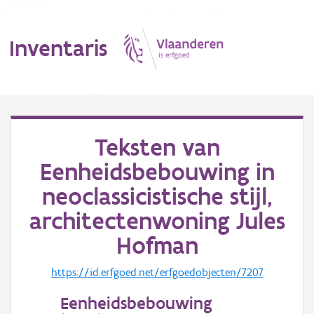
Inventaris
MENU
Teksten van
Eenheidsbebouwing in
Erfgoedobject
neoclassicistische stijl,
Aanduidingsobject
architectenwoning Jules
Waarneming
Hofman
Thema
https://id.erfgoed.net/erfgoedobjecten/7207
Gebeurtenis
Eenheidsbebouwing