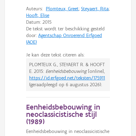
Auteurs:
Plomteux, Greet
;
Steyaert, Rita
;
Hooft, Elise
Datum:
2015
De tekst wordt ter beschikking gesteld
door:
Agentschap Onroerend Erfgoed
(AOE)
Je kan deze tekst citeren als:
PLOMTEUX G., STEYAERT R. & HOOFT
E.
2015:
Eenheidsbebouwing
[online],
https://id.erfgoed.net/teksten/175911
(geraadpleegd op
6 augustus 2026
).
Eenheidsbebouwing in
neoclassicistische stijl
(
1989
)
Eenheidsbebouwing in neoclassicistische