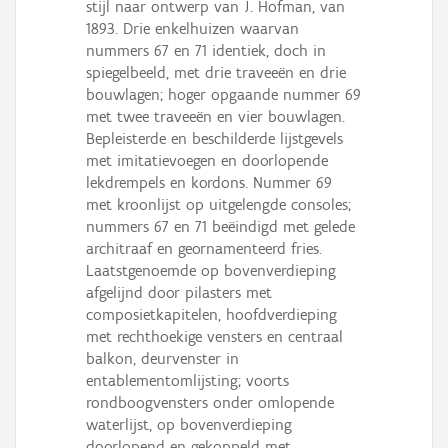
stijl naar ontwerp van J. Hofman, van
1893. Drie enkelhuizen waarvan
nummers 67 en 71 identiek, doch in
spiegelbeeld, met drie traveeën en drie
bouwlagen; hoger opgaande nummer 69
met twee traveeën en vier bouwlagen.
Bepleisterde en beschilderde lijstgevels
met imitatievoegen en doorlopende
lekdrempels en kordons. Nummer 69
met kroonlijst op uitgelengde consoles;
nummers 67 en 71 beëindigd met gelede
architraaf en geornamenteerd fries.
Laatstgenoemde op bovenverdieping
afgelijnd door pilasters met
composietkapitelen, hoofdverdieping
met rechthoekige vensters en centraal
balkon, deurvenster in
entablementomlijsting; voorts
rondboogvensters onder omlopende
waterlijst, op bovenverdieping
doorlopend en gekoppeld met