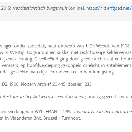
.
2015:
Neoclassicistisch burgerhuis
[online],
https://id.erfgoed.net
wlagen onder zadeldak, naar ontwerp van J. De Weerdt, van 1908. N
ijk XVI-stijl. Hoge arduinen sokkel met rechthoekige keldervenst
 ijzeren leuning. Gevelbeëindiging door gelede architraaf en houte
e vensters, op hoofdverdieping gekoppeld drielicht in entablement
der gestrekte waterlijst en radvenster in bandomlijsting.
D2, 1908, Modern Archief 20.445, dossier 1233.
hitectuur in het Antwerpse: een doorsnede
, onuitgegeven licentiaa
medewerking van WYLLEMAN L. 1989:
Inventaris van het cultuurbez
 in Vlaanderen 3nc, Brussel - Turnhout.