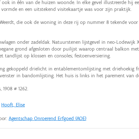
 ook in één van de huizen woonde. In elke gevel illustreerde hij 
 vormde en een uitstekend visitekaartje was voor zijn praktijk.
Weerdt, die ook de woning in deze rij op nummer 8 tekende voor 
uwlagen onder zadeldak. Natuurstenen lijstgevel in neo-Lodewijk X
begane grond afgesloten door puilijst waarop centraal balkon met 
t tandlijst op klossen en consoles; festoenversiering.
ng gekoppeld drielicht in entablementomlijsting met driehoekig f
dvenster in bandomlijsting. Het huis is links in het parement van 
 1908 # 1262.
;
Hooft, Elise
door:
Agentschap Onroerend Erfgoed (AOE)