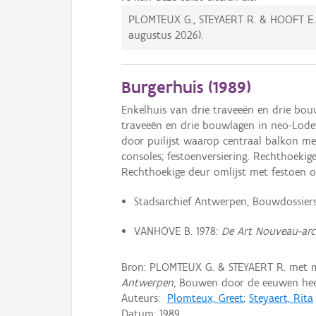
PLOMTEUX G., STEYAERT R. & HOOFT E
augustus 2026
).
Burgerhuis (
1989
)
Enkelhuis van drie traveeën en drie bou
traveeën en drie bouwlagen in neo-Lodew
door puilijst waarop centraal balkon met
consoles; festoenversiering. Rechthoekig
Rechthoekige deur omlijst met festoen on
Stadsarchief Antwerpen, Bouwdossiers 
VANHOVE B. 1978:
De Art Nouveau-arc
Bron: PLOMTEUX G. & STEYAERT R. met 
Antwerpen
, Bouwen door de eeuwen heen
Auteurs:
Plomteux, Greet
;
Steyaert, Rita
Datum:
1989