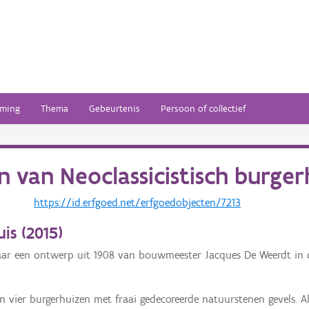
ming
Thema
Gebeurtenis
Persoon of collectief
en van
Neoclassicistisch burger
https://id.erfgoed.net/erfgoedobjecten/7213
is (
2015
)
naar een ontwerp uit 1908 van bouwmeester Jacques De Weerdt in 
n vier burgerhuizen met fraai gedecoreerde natuurstenen gevels. 