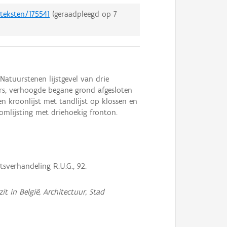
/teksten/175541
(geraadpleegd op
7
atuurstenen lijstgevel van drie
ers, verhoogde begane grond afgesloten
n kroonlijst met tandlijst op klossen en
omlijsting met driehoekig fronton.
tsverhandeling R.U.G., 92.
it in België, Architectuur, Stad