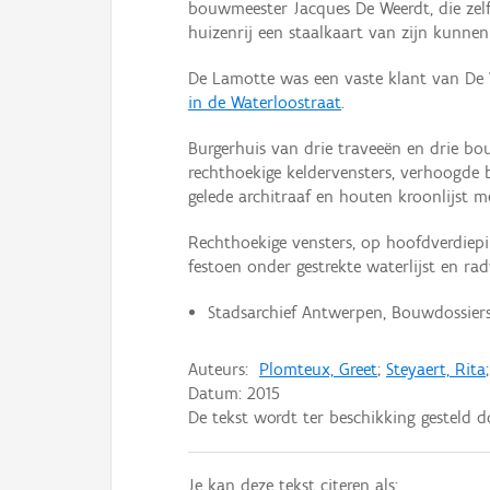
bouwmeester Jacques De Weerdt, die zelf
huizenrij een staalkaart van zijn kunnen
De Lamotte was een vaste klant van De 
in de Waterloostraat
.
Burgerhuis van drie traveeën en drie bo
rechthoekige keldervensters, verhoogde 
gelede architraaf en houten kroonlijst me
Rechthoekige vensters, op hoofdverdiepi
festoen onder gestrekte waterlijst en ra
Stadsarchief Antwerpen, Bouwdossiers,
Auteurs:
Plomteux, Greet
;
Steyaert, Rita
Datum:
2015
De tekst wordt ter beschikking gesteld 
Je kan deze tekst citeren als: